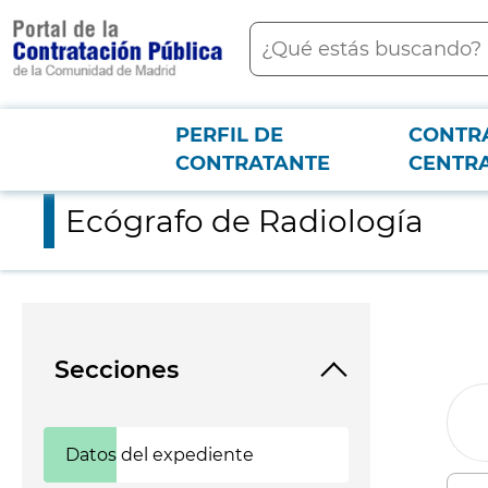
contenido
Buscar
principal
PERFIL DE
CONTR
Menú PCON
2026-3-12
Ecógrafo de Radiología
CONTRATANTE
CENTR
Ecógrafo de Radiología
Secciones
Datos del expediente