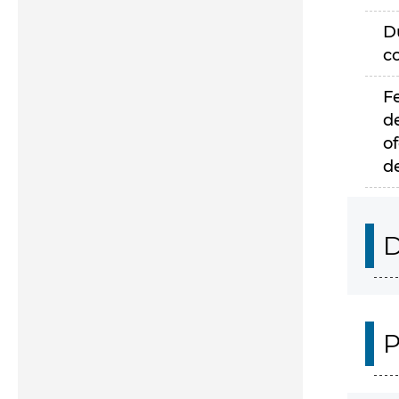
D
c
F
d
of
d
D
P