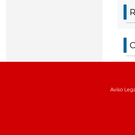
R
O
Aviso Lega
Menu
pie
PCON