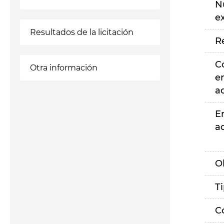
N
e
Resultados de la licitación
R
C
Otra información
e
a
E
a
O
T
C