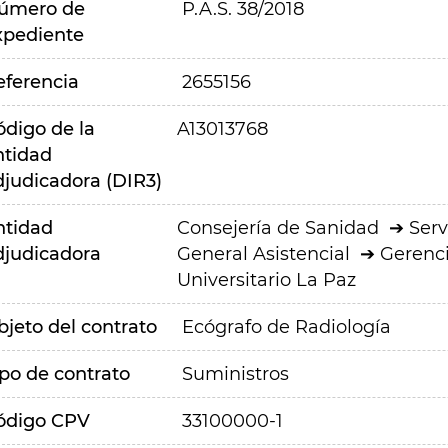
úmero de
P.A.S. 38/2018
xpediente
eferencia
2655156
ódigo de la
A13013768
ntidad
djudicadora (DIR3)
ntidad
Consejería de Sanidad
Serv
djudicadora
General Asistencial
Gerenci
Universitario La Paz
bjeto del contrato
Ecógrafo de Radiología
ipo de contrato
Suministros
ódigo CPV
33100000-1