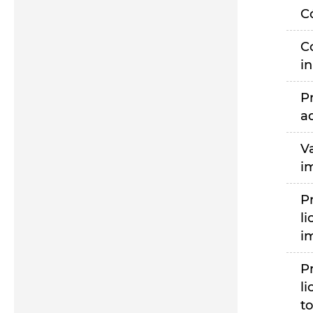
C
C
i
P
a
V
i
P
li
i
P
li
to