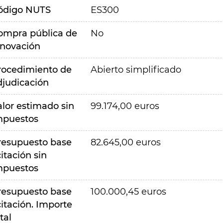
ódigo NUTS
ES300
ompra pública de
No
nnovación
rocedimiento de
Abierto simplificado
djudicación
alor estimado sin
99.174,00 euros
mpuestos
resupuesto base
82.645,00 euros
citación sin
mpuestos
resupuesto base
100.000,45 euros
citación. Importe
tal