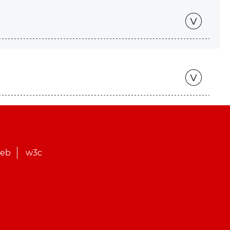
web
w3c