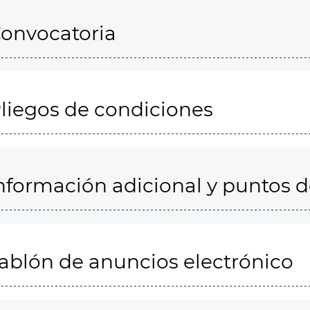
onvocatoria
liegos de condiciones
nformación adicional y puntos 
ablón de anuncios electrónico