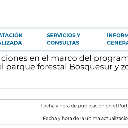
ATACIÓN
SERVICIOS Y
INFOR
tegral contra la leishmania en el entorno del parque forestal Bosquesur y zo
ALIZADA
CONSULTAS
GENER
ciones en el marco del programa
l parque forestal Bosquesur y zo
Fecha y hora de publicación en el Port
Fecha y hora de la última actualización