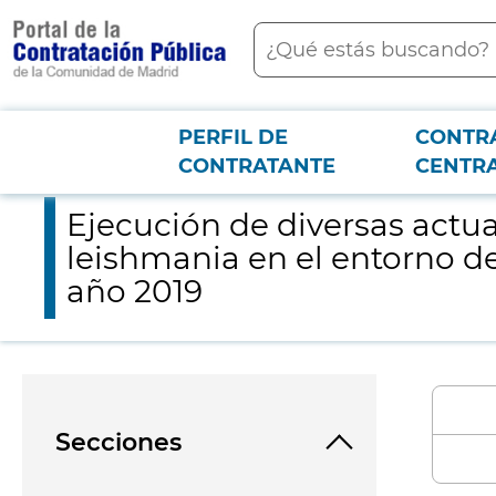
contenido
Buscar
principal
PERFIL DE
CONTR
Menú PCON
2026-3-12
Ejecución de diversas actuaciones en el marco del programa in
CONTRATANTE
CENTR
Ejecución de diversas actua
leishmania en el entorno de
año 2019
Secciones