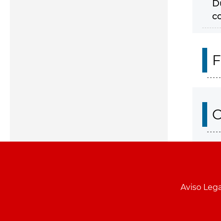
D
c
F
O
Aviso Lega
Menu
pie