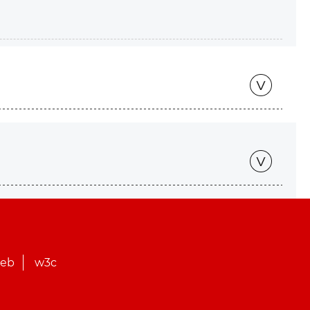
web
w3c