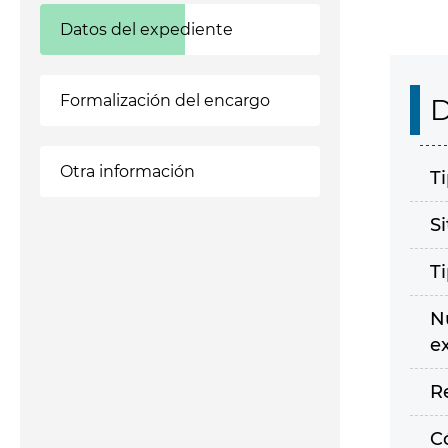
Datos del expediente
Formalización del encargo
D
Otra información
T
S
T
N
e
R
C