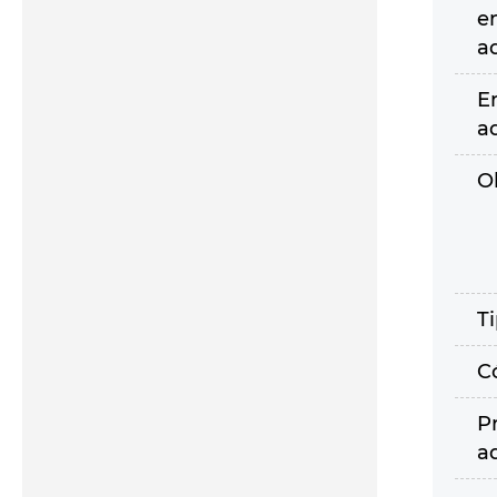
e
a
E
a
O
T
C
P
a