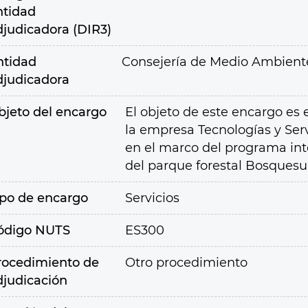
ntidad
djudicadora (DIR3)
ntidad
Consejería de Medio Ambiente,
djudicadora
bjeto del encargo
El objeto de este encargo es 
la empresa Tecnologías y Serv
en el marco del programa int
del parque forestal Bosquesur
ipo de encargo
Servicios
ódigo NUTS
ES300
rocedimiento de
Otro procedimiento
djudicación