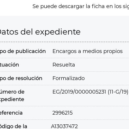
Se puede descargar la ficha en los si
atos del expediente
ipo de publicación
Encargos a medios propios
ituación
Resuelta
ipo de resolución
Formalizado
úmero de
EG/2019/0000005231 (11-G/19)
xpediente
eferencia
2996215
ódigo de la
A13037472