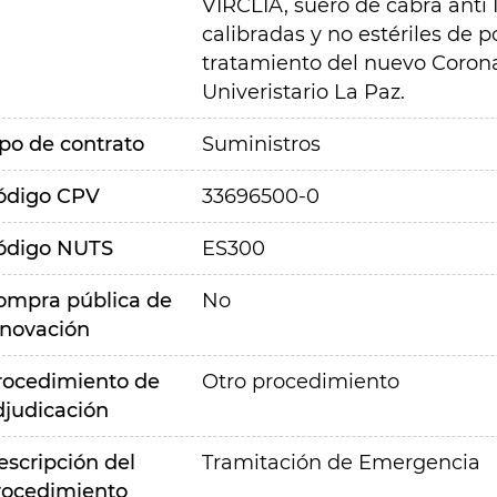
VIRCLIA, suero de cabra ant
calibradas y no estériles de p
tratamiento del nuevo Corona
Univeristario La Paz.
ipo de contrato
Suministros
ódigo CPV
33696500-0
ódigo NUTS
ES300
ompra pública de
No
nnovación
rocedimiento de
Otro procedimiento
djudicación
escripción del
Tramitación de Emergencia
rocedimiento