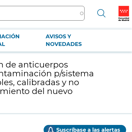
MACIÓN
AVISOS Y
minación p/sistema VIRCLIA, suero de cabra anti IGG humana, puntas
AL
NOVEDADES
istario La Paz.
n de anticuerpos
ontaminación p/sistema
es, calibradas y no
tamiento del nuevo
Suscríbase a las alertas