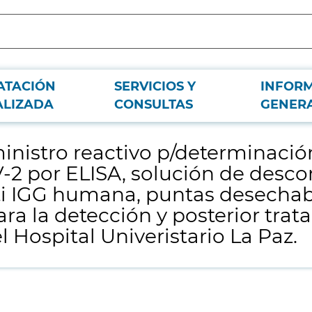
ATACIÓN
SERVICIOS Y
INFOR
 anticuerpos IGM+IGA frente a SARS-COV-2 por ELISA, solución de desconta
ALIZADA
CONSULTAS
GENER
y posterior tratamiento del nuevo Coronavirus (COVID-19) en el Hospital Univer
nistro reactivo p/determinació
-2 por ELISA, solución de desc
ti IGG humana, puntas desechabl
para la detección y posterior tra
 Hospital Univeristario La Paz.