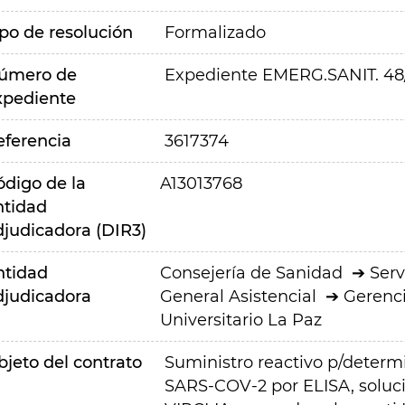
ipo de resolución
Formalizado
úmero de
Expediente EMERG.SANIT. 48
xpediente
eferencia
3617374
ódigo de la
A13013768
ntidad
djudicadora (DIR3)
ntidad
Consejería de Sanidad
Serv
djudicadora
General Asistencial
Gerenci
Universitario La Paz
bjeto del contrato
Suministro reactivo p/determ
SARS-COV-2 por ELISA, soluc