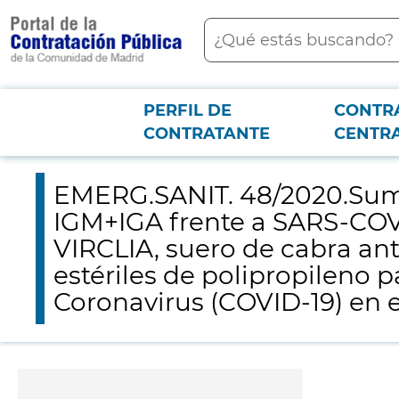
contenido
Buscar
principal
PERFIL DE
CONTR
Menú PCON
2026-3-12
EMERG.SANIT. 48/2020.Suministro reactivo p/determinación de
CONTRATANTE
CENTR
desechables, calibradas y no estériles de polipropileno para la detección 
EMERG.SANIT. 48/2020.Sumi
IGM+IGA frente a SARS-COV
VIRCLIA, suero de cabra an
estériles de polipropileno 
Coronavirus (COVID-19) en el