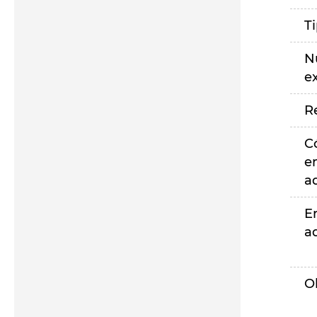
T
N
e
R
C
e
a
E
a
O