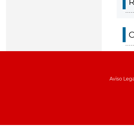
R
O
Aviso Lega
Menu
pie
PCON