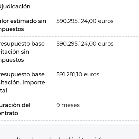
djudicación
alor estimado sin
590.295.124,00 euros
mpuestos
resupuesto base
590.295.124,00 euros
citación sin
mpuestos
resupuesto base
591.281,10 euros
citación. Importe
tal
uración del
9 meses
ontrato