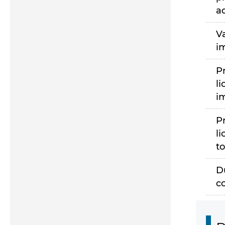
a
V
i
P
li
i
P
li
to
D
c