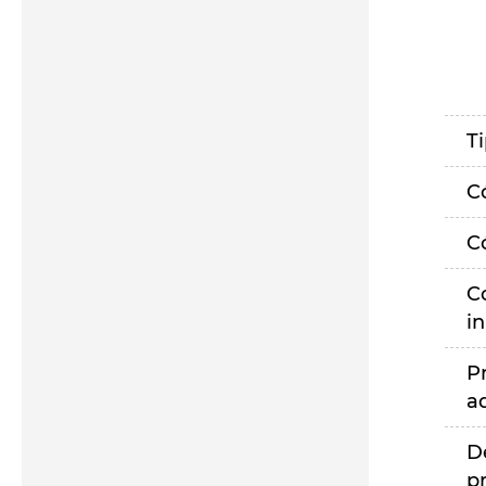
T
C
C
C
i
P
a
D
p