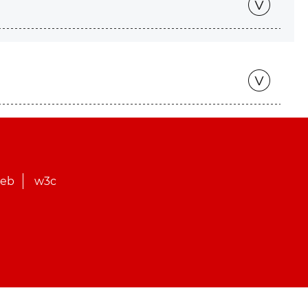
web
w3c