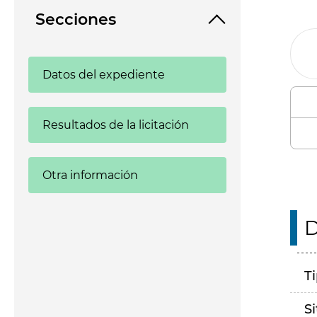
Secciones
Datos del expediente
Resultados de la licitación
Otra información
D
T
S