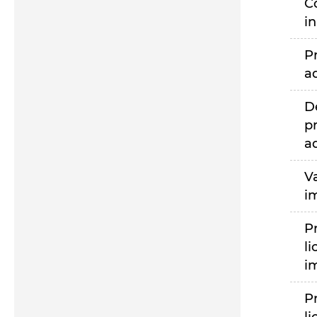
C
i
P
a
D
p
a
V
i
P
li
i
P