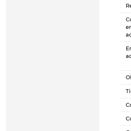
R
C
e
a
E
a
O
T
C
C