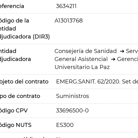
eferencia
3634211
ódigo de la
A13013768
ntidad
djudicadora (DIR3)
ntidad
Consejería de Sanidad
Serv
djudicadora
General Asistencial
Gerenci
Universitario La Paz
bjeto del contrato
EMERG.SANIT. 62/2020. Set 
ipo de contrato
Suministros
ódigo CPV
33696500-0
ódigo NUTS
ES300