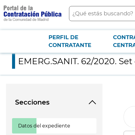
contenido
Buscar
principal
PERFIL DE
CONTR
Menú PCON
2026-3-12
EMERG.SANIT. 62/2020. Set desechable para ECMO.
CONTRATANTE
CENTR
EMERG.SANIT. 62/2020. Set
Secciones
Datos del expediente