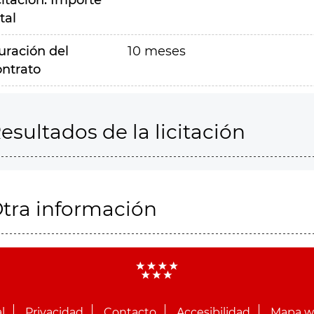
citación. Importe
tal
uración del
10 meses
ontrato
esultados de la licitación
tra información
l
Privacidad
Contacto
Accesibilidad
Mapa 