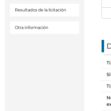
Resultados de la licitación
Otra información
D
T
S
T
N
e