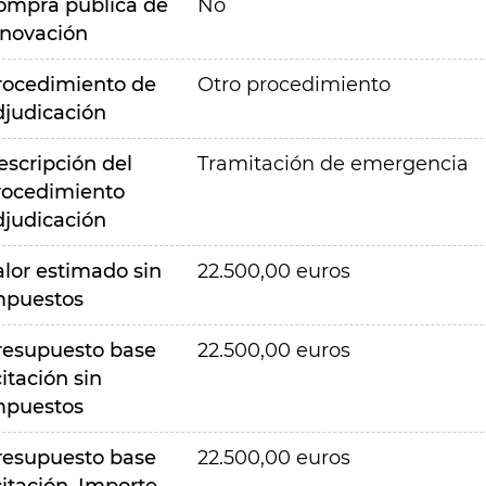
ompra pública de
No
nnovación
rocedimiento de
Otro procedimiento
djudicación
escripción del
Tramitación de emergencia
rocedimiento
djudicación
alor estimado sin
22.500,00 euros
mpuestos
resupuesto base
22.500,00 euros
citación sin
mpuestos
resupuesto base
22.500,00 euros