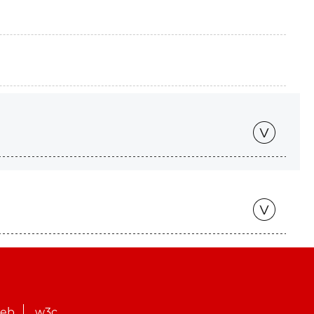
web
w3c