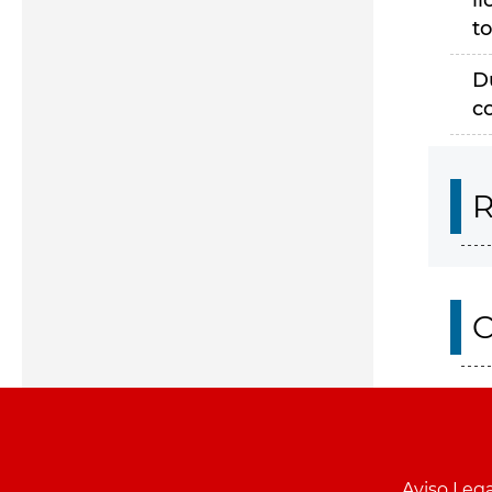
li
to
D
c
R
O
Aviso Lega