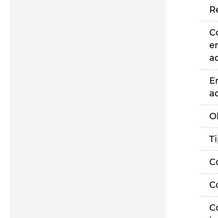
R
C
e
a
E
a
O
T
C
C
C