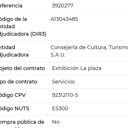
eferencia
3920277
ódigo de la
A13043485
ntidad
djudicadora (DIR3)
ntidad
Consejería de Cultura, Turism
djudicadora
S.A.U.
bjeto del contrato
Exhibición La plaza
ipo de contrato
Servicios
ódigo CPV
92312110-5
ódigo NUTS
ES300
ompra pública de
No