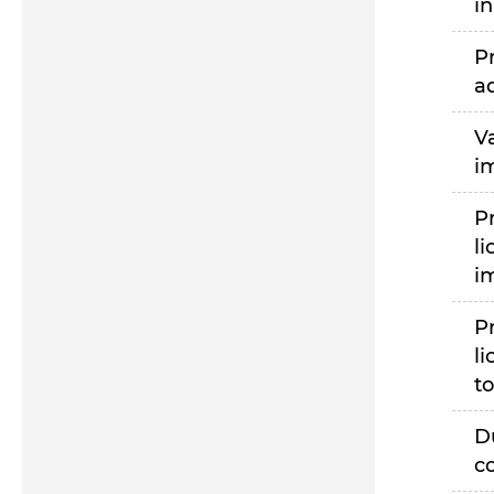
i
P
a
V
i
P
li
i
P
li
to
D
c