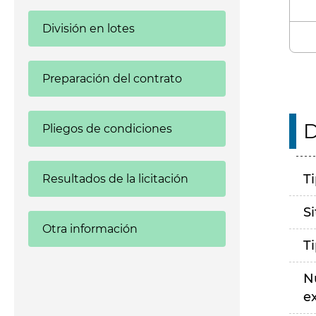
División en lotes
Preparación del contrato
D
Pliegos de condiciones
T
Resultados de la licitación
S
Otra información
T
N
e