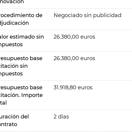
nnovación
rocedimiento de
Negociado sin publicidad
djudicación
alor estimado sin
26.380,00 euros
mpuestos
resupuesto base
26.380,00 euros
citación sin
mpuestos
resupuesto base
31.918,80 euros
citación. Importe
tal
uración del
2 días
ontrato