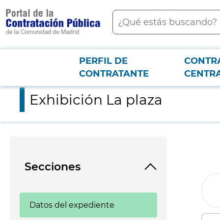
contenido
Buscar
principal
PERFIL DE
CONTR
Menú PCON
2026-3-12
Exhibición La plaza
CONTRATANTE
CENTR
Exhibición La plaza
Secciones
Datos del expediente