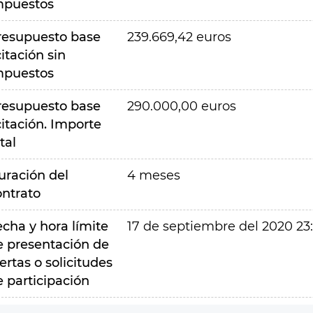
mpuestos
resupuesto base
239.669,42 euros
citación sin
mpuestos
resupuesto base
290.000,00 euros
citación. Importe
tal
uración del
4 meses
ontrato
echa y hora límite
17 de septiembre del 2020 23
e presentación de
ertas o solicitudes
e participación