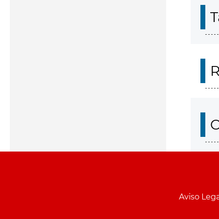
T
R
O
Aviso Lega
Menu