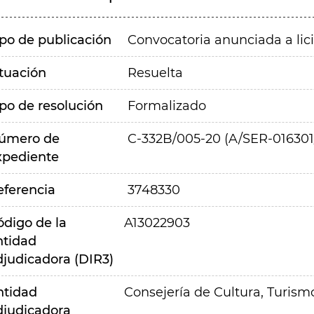
ipo de publicación
Convocatoria anunciada a lic
ituación
Resuelta
ipo de resolución
Formalizado
úmero de
C-332B/005-20 (A/SER-016301
xpediente
eferencia
3748330
ódigo de la
A13022903
ntidad
djudicadora (DIR3)
ntidad
Consejería de Cultura, Turism
djudicadora