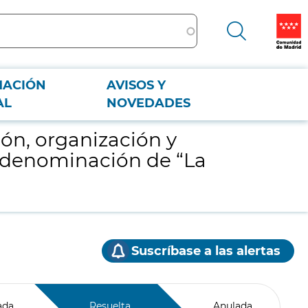
MACIÓN
AVISOS Y
denominación de “La Noche de los Libros 2021”
AL
NOVEDADES
ión, organización y
a denominación de “La
Suscríbase a las alertas
ada
Resuelta
Anulada