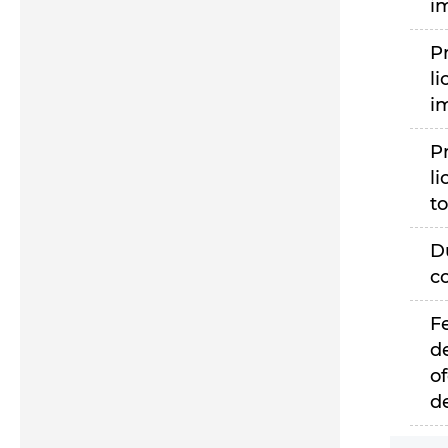
i
P
li
i
P
li
to
D
c
F
d
of
d