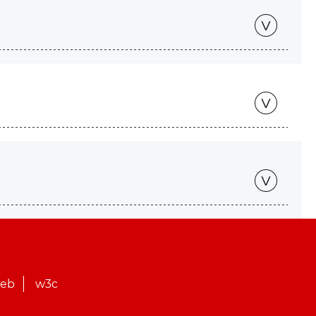
web
w3c