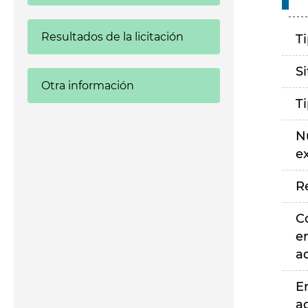
Resultados de la licitación
T
S
Otra información
T
N
e
R
C
e
a
E
a