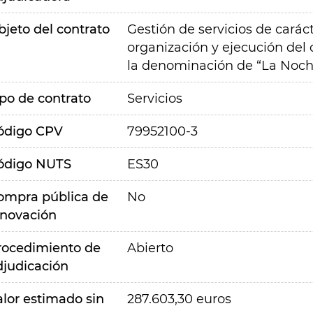
bjeto del contrato
Gestión de servicios de carác
organización y ejecución del
la denominación de “La Noche
ipo de contrato
Servicios
ódigo CPV
79952100-3
ódigo NUTS
ES30
ompra pública de
No
nnovación
rocedimiento de
Abierto
djudicación
alor estimado sin
287.603,30 euros