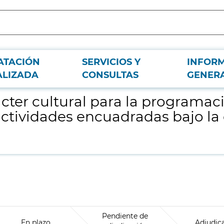
ATACIÓN
SERVICIOS Y
INFOR
n, organización y ejecución del conjunto de actividades encuadradas bajo la 
ALIZADA
CONSULTAS
GENER
ácter cultural para la programac
actividades encuadradas bajo l
Pendiente de
En plazo
Adjudic