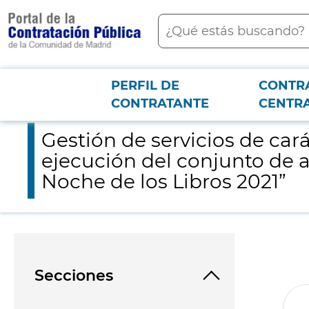
contenido
Buscar
principal
PERFIL DE
CONTR
Menú PCON
2026-3-12
Gestión de servicios de carácter cultural para la programació
CONTRATANTE
CENTR
Gestión de servicios de car
ejecución del conjunto de 
Noche de los Libros 2021”
Secciones