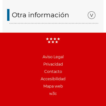
Otra información
Aviso Legal
Menu
Privacidad
pie
Contacto
PCON
Accesibilidad
Mapa web
w3c