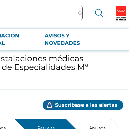
MACIÓN
AVISOS Y
tro de Especialidades Mª Ángeles López Gómez de Léganés
AL
NOVEDADES
nstalaciones médicas
o de Especialidades Mª
Suscríbase a las alertas
ada
Resuelta
Anulada