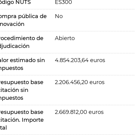
ódigo NUTS
ES300
ompra pública de
No
nnovación
rocedimiento de
Abierto
djudicación
alor estimado sin
4.854.203,64 euros
mpuestos
resupuesto base
2.206.456,20 euros
citación sin
mpuestos
resupuesto base
2.669.812,00 euros
citación. Importe
tal