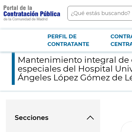
contenido
Buscar
principal
PERFIL DE
CONTR
Menú PCON
2026-3-12
Mantenimiento integral de equipos de electromedicina e inst
CONTRATANTE
CENTR
Mantenimiento integral de 
especiales del Hospital Uni
Ángeles López Gómez de L
Secciones