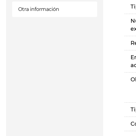
T
Otra información
N
e
R
E
a
O
T
C