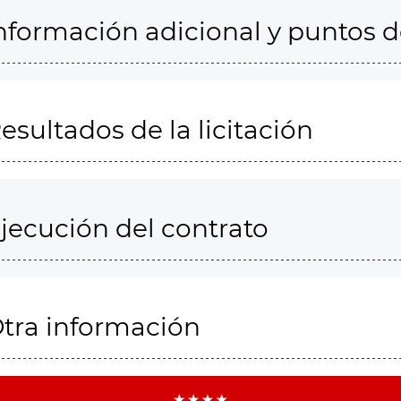
nformación adicional y puntos 
esultados de la licitación
jecución del contrato
tra información