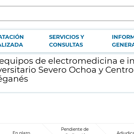
ATACIÓN
SERVICIOS Y
INFOR
alaciones médicas especiales del Hospital Universitario Severo Ochoa y Cen
ALIZADA
CONSULTAS
GENER
equipos de electromedicina e i
versitario Severo Ochoa y Centr
éganés
Pendiente de
En plazo
Adjudic