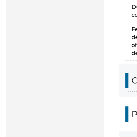
D
c
F
d
of
d
C
P