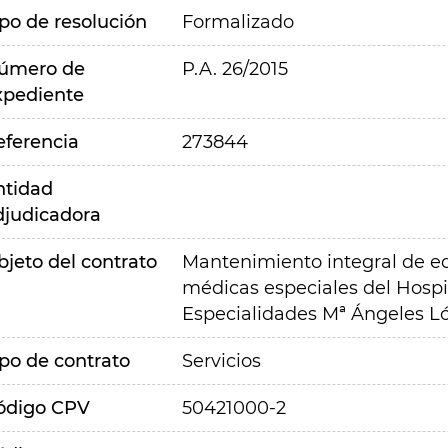
ipo de resolución
Formalizado
úmero de
P.A. 26/2015
xpediente
eferencia
273844
ntidad
djudicadora
bjeto del contrato
Mantenimiento integral de eq
médicas especiales del Hospi
Especialidades Mª Ángeles 
ipo de contrato
Servicios
ódigo CPV
50421000-2