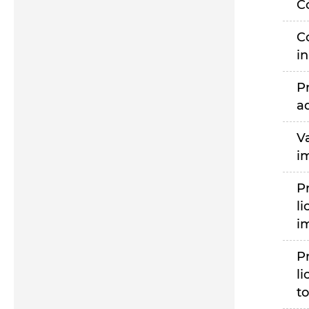
C
C
i
P
a
V
i
P
li
i
P
li
to