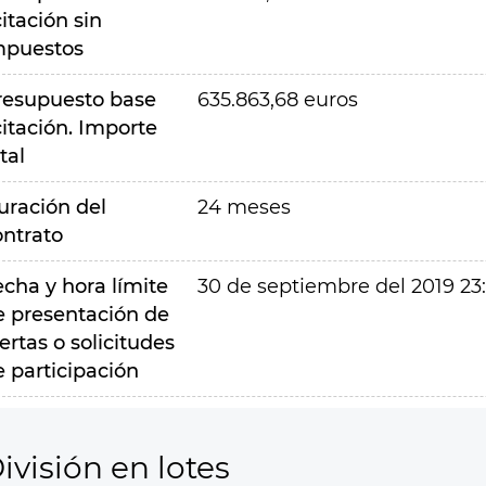
citación sin
mpuestos
resupuesto base
635.863,68 euros
citación. Importe
tal
uración del
24 meses
ontrato
echa y hora límite
30 de septiembre del 2019 23
e presentación de
ertas o solicitudes
e participación
ivisión en lotes