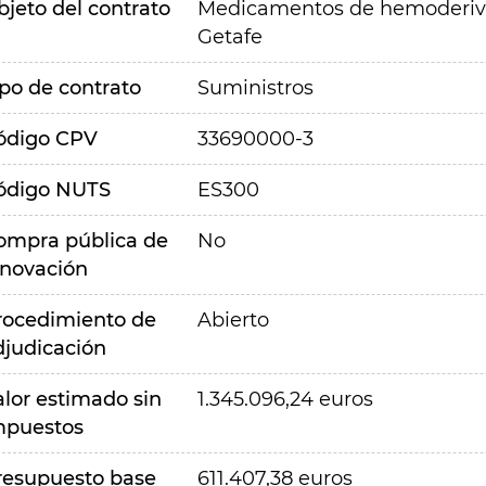
bjeto del contrato
Medicamentos de hemoderivad
Getafe
ipo de contrato
Suministros
ódigo CPV
33690000-3
ódigo NUTS
ES300
ompra pública de
No
nnovación
rocedimiento de
Abierto
djudicación
alor estimado sin
1.345.096,24 euros
mpuestos
resupuesto base
611.407,38 euros