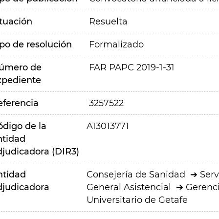
ituación
Resuelta
ipo de resolución
Formalizado
úmero de
FAR PAPC 2019-1-31
xpediente
eferencia
3257522
ódigo de la
A13013771
ntidad
djudicadora (DIR3)
ntidad
Consejería de Sanidad
Serv
djudicadora
General Asistencial
Gerenci
Universitario de Getafe