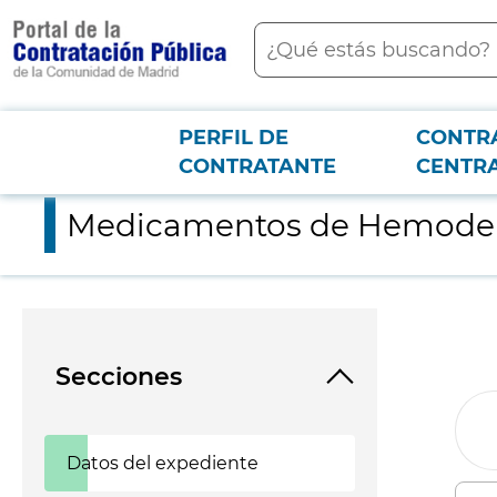
contenido
Buscar
principal
PERFIL DE
CONTR
Menú PCON
2026-3-12
Medicamentos de Hemoderivados para el Hospital Universitar
CONTRATANTE
CENTR
Medicamentos de Hemoderiv
Secciones
Datos del expediente