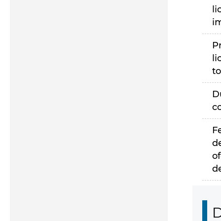
li
i
P
li
to
D
c
F
d
of
d
D