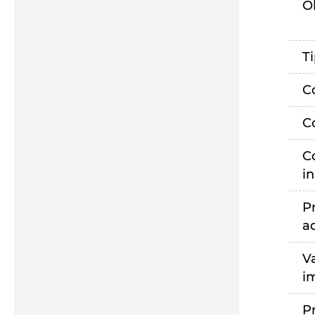
O
T
C
C
C
i
P
a
V
i
P