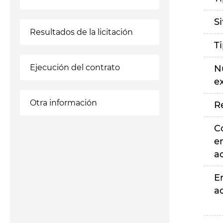
S
Resultados de la licitación
T
Ejecución del contrato
N
e
Otra información
R
C
e
a
E
a