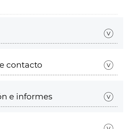
de contacto
ón e informes