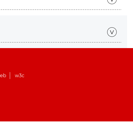
web
w3c