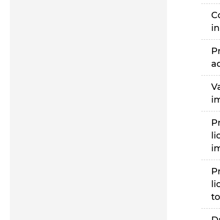
C
i
P
a
V
i
P
li
i
P
li
to