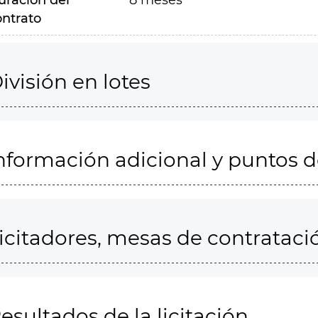
uración del
8 meses
ontrato
ivisión en lotes
nformación adicional y puntos 
icitadores, mesas de contrataci
esultados de la licitación