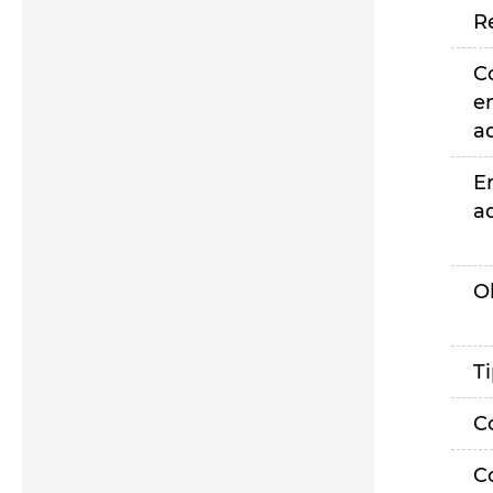
R
C
e
a
E
a
O
T
C
C