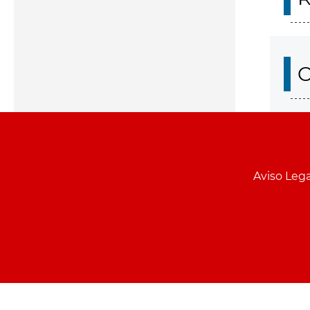
O
Aviso Lega
Menu
pie
PCON