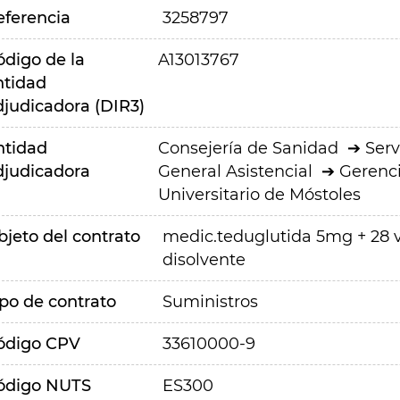
eferencia
3258797
ódigo de la
A13013767
ntidad
djudicadora (DIR3)
ntidad
Consejería de Sanidad
Serv
djudicadora
General Asistencial
Gerenci
Universitario de Móstoles
bjeto del contrato
medic.teduglutida 5mg + 28 v
disolvente
ipo de contrato
Suministros
ódigo CPV
33610000-9
ódigo NUTS
ES300