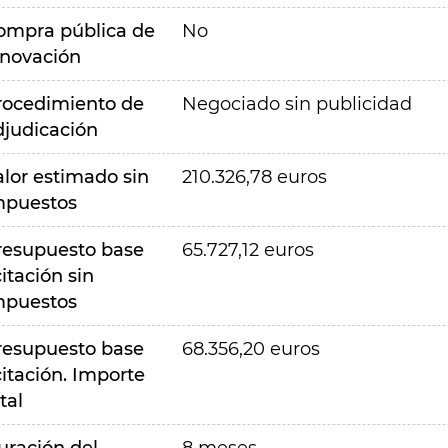
ompra pública de
No
nnovación
rocedimiento de
Negociado sin publicidad
djudicación
alor estimado sin
210.326,78 euros
mpuestos
resupuesto base
65.727,12 euros
citación sin
mpuestos
resupuesto base
68.356,20 euros
citación. Importe
tal