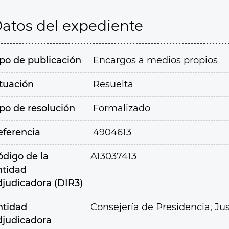
atos del expediente
ipo de publicación
Encargos a medios propios
ituación
Resuelta
ipo de resolución
Formalizado
eferencia
4904613
ódigo de la
A13037413
ntidad
djudicadora (DIR3)
ntidad
Consejería de Presidencia, Jus
djudicadora