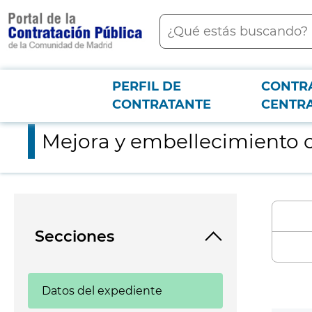
contenido
Buscar
principal
PERFIL DE
CONTR
Menú PCON
2026-3-12
Mejora y embellecimiento calles en Fresnedillas de la Oliva
CONTRATANTE
CENTR
Mejora y embellecimiento ca
Secciones
Datos del expediente