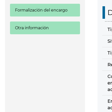
Formalización del encargo
D
Otra información
T
S
T
R
C
e
a
E
a