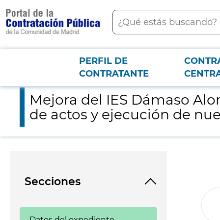
contenido
Buscar
principal
PERFIL DE
CONTR
Menú PCON
2026-3-12
Mejora del IES Dámaso Alonso de Madrid: realización directa a
CONTRATANTE
CENTR
Mejora del IES Dámaso Alons
de actos y ejecución de nu
Secciones
Datos del expediente