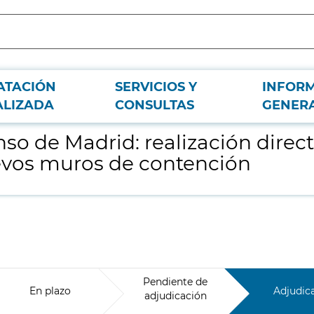
ATACIÓN
SERVICIOS Y
INFOR
l exterior para salón de actos y ejecución de nuevos muros de contención
ALIZADA
CONSULTAS
GENER
o de Madrid: realización directa
evos muros de contención
Pendiente de
En plazo
Adjudic
adjudicación