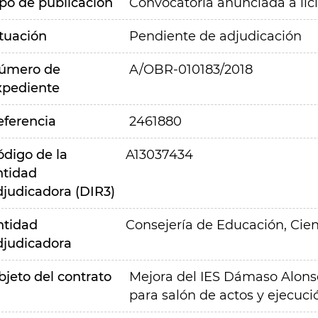
ipo de publicación
Convocatoria anunciada a lic
ituación
Pendiente de adjudicación
úmero de
A/OBR-010183/2018
xpediente
eferencia
2461880
ódigo de la
A13037434
ntidad
djudicadora (DIR3)
ntidad
Consejería de Educación, Cien
djudicadora
bjeto del contrato
Mejora del IES Dámaso Alonso 
para salón de actos y ejecuc