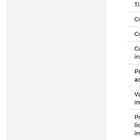
T
C
C
C
i
P
a
V
i
P
li
i