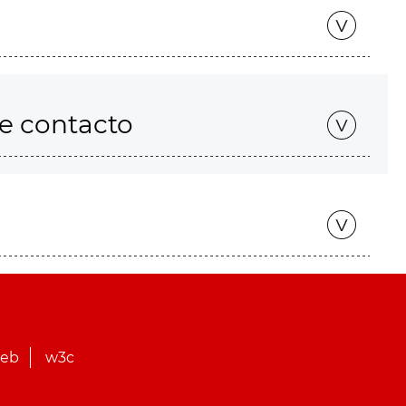
de contacto
web
w3c