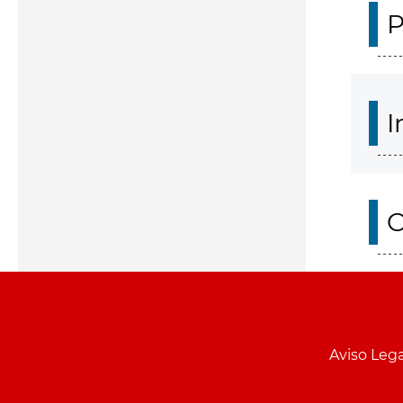
P
I
O
Aviso Lega
Menu
pie