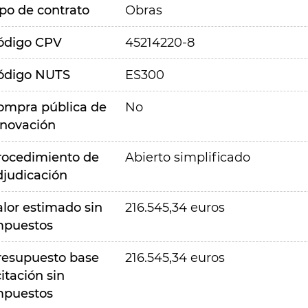
ipo de contrato
Obras
ódigo CPV
45214220-8
ódigo NUTS
ES300
ompra pública de
No
nnovación
rocedimiento de
Abierto simplificado
djudicación
alor estimado sin
216.545,34 euros
mpuestos
resupuesto base
216.545,34 euros
citación sin
mpuestos