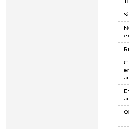
T
S
N
e
R
C
e
a
E
a
O