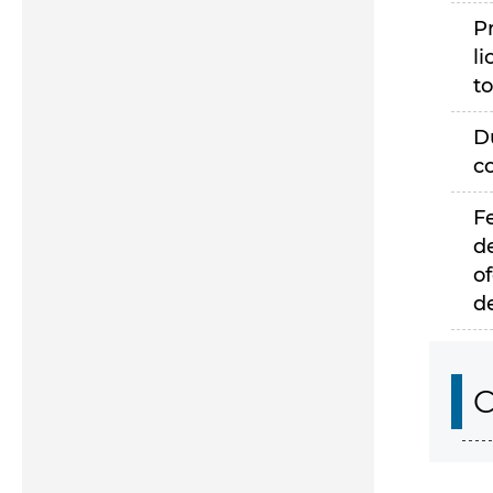
P
li
to
D
c
F
d
of
d
C