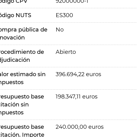
ódigo CPV
92000000-1
ódigo NUTS
ES300
ompra pública de
No
nnovación
rocedimiento de
Abierto
djudicación
alor estimado sin
396.694,22 euros
mpuestos
resupuesto base
198.347,11 euros
citación sin
mpuestos
resupuesto base
240.000,00 euros
citación. Importe