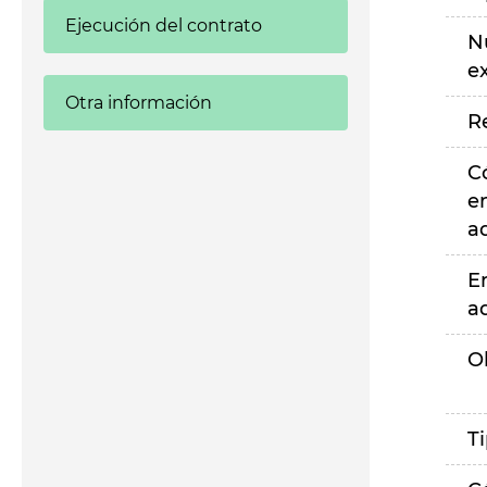
Ejecución del contrato
N
e
Otra información
R
C
e
a
E
a
O
T