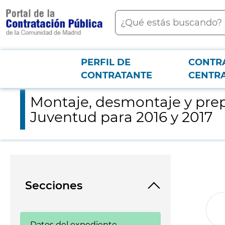
contenido
Buscar
principal
PERFIL DE
CONTR
Menú PCON
2026-3-12
Montaje, desmontaje y preparación de actos a celebrar por la
CONTRATANTE
CENTR
Montaje, desmontaje y prepa
Juventud para 2016 y 2017
Secciones
Datos del expediente