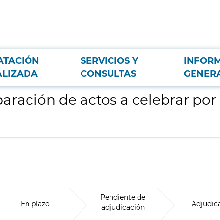
ATACIÓN
SERVICIOS Y
INFOR
 Dirección General de Juventud para 2016 y 2017
ALIZADA
CONSULTAS
GENER
ración de actos a celebrar por 
Pendiente de
En plazo
Adjudic
adjudicación