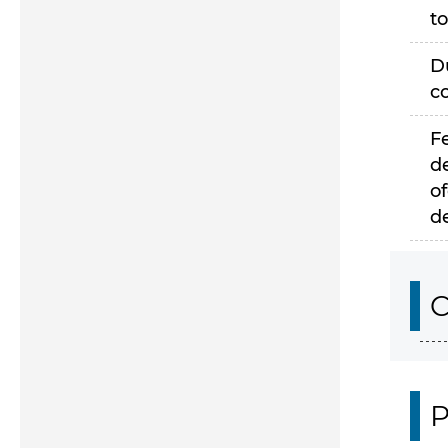
to
D
c
F
d
of
d
C
P