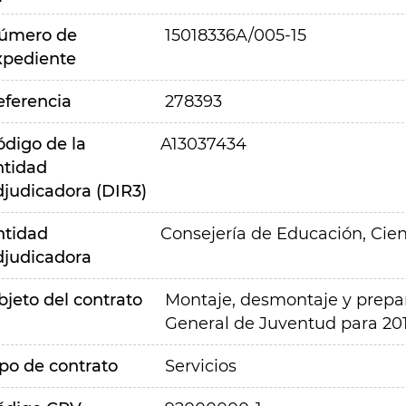
úmero de
15018336A/005-15
xpediente
eferencia
278393
ódigo de la
A13037434
ntidad
djudicadora (DIR3)
ntidad
Consejería de Educación, Cien
djudicadora
bjeto del contrato
Montaje, desmontaje y prepara
General de Juventud para 201
ipo de contrato
Servicios