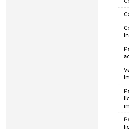
C
C
C
i
P
a
V
i
P
li
i
P
li