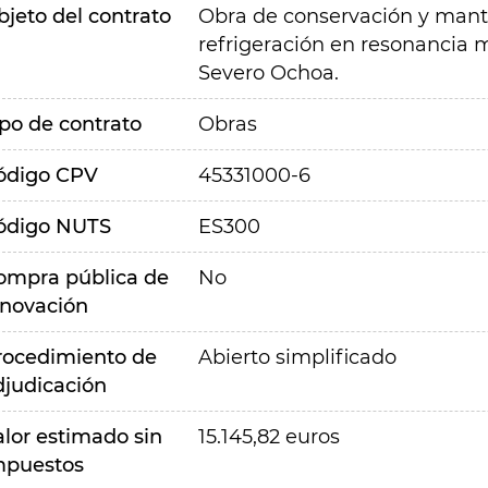
bjeto del contrato
Obra de conservación y mante
refrigeración en resonancia m
Severo Ochoa.
ipo de contrato
Obras
ódigo CPV
45331000-6
ódigo NUTS
ES300
ompra pública de
No
nnovación
rocedimiento de
Abierto simplificado
djudicación
alor estimado sin
15.145,82 euros
mpuestos