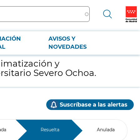
MACIÓN
AVISOS Y
o Severo Ochoa.
AL
NOVEDADES
imatización y
rsitario Severo Ochoa.
Suscríbase a las alertas
ada
Resuelta
Anulada