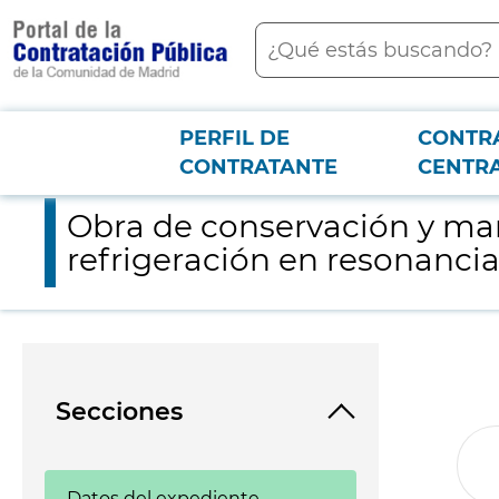
contenido
Buscar
principal
PERFIL DE
CONTR
Menú PCON
2026-3-12
Obra de conservación y mantenimiento de instalación de climat
CONTRATANTE
CENTR
Obra de conservación y man
refrigeración en resonancia
Secciones
Datos del expediente