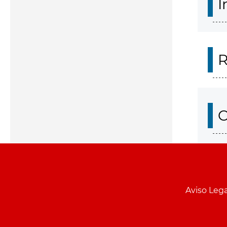
I
R
O
Aviso Lega
Menu
pie