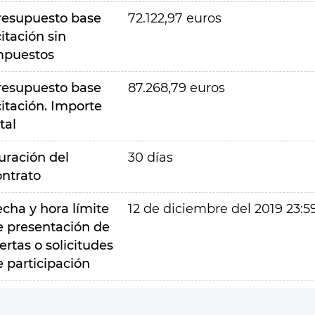
resupuesto base
72.122,97 euros
citación sin
mpuestos
resupuesto base
87.268,79 euros
citación. Importe
tal
uración del
30 días
ontrato
echa y hora límite
12 de diciembre del 2019 23:5
e presentación de
ertas o solicitudes
e participación