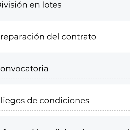
ivisión en lotes
reparación del contrato
onvocatoria
liegos de condiciones