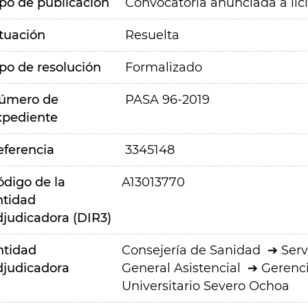
ipo de publicación
Convocatoria anunciada a lic
ituación
Resuelta
ipo de resolución
Formalizado
úmero de
PASA 96-2019
xpediente
eferencia
3345148
ódigo de la
A13013770
ntidad
djudicadora (DIR3)
ntidad
Consejería de Sanidad
Serv
djudicadora
General Asistencial
Gerenci
Universitario Severo Ochoa