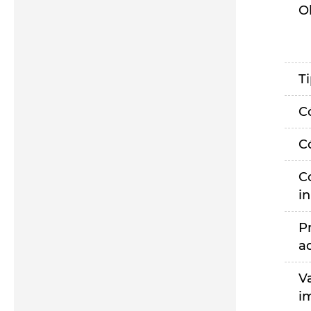
O
T
C
C
C
i
P
a
V
i