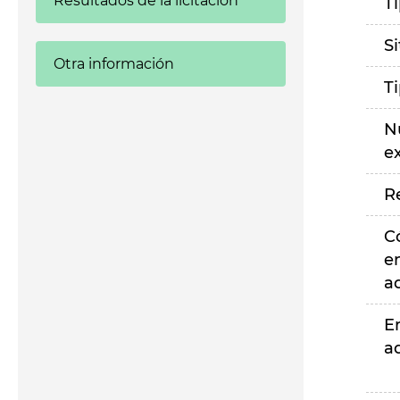
Resultados de la licitación
T
S
Otra información
T
N
e
R
C
e
a
E
a