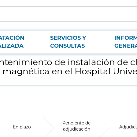
ATACIÓN
SERVICIOS Y
INFOR
ización y refrigeración en resonancia magnética en el Hospital Universitari
ALIZADA
CONSULTAS
GENER
tenimiento de instalación de cl
 magnética en el Hospital Unive
Pendiente de
En plazo
Adjudic
adjudicación