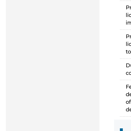
P
li
i
P
li
to
D
c
F
d
of
d