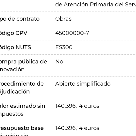
de Atención Primaria del Ser
ipo de contrato
Obras
ódigo CPV
45000000-7
ódigo NUTS
ES300
ompra pública de
No
nnovación
rocedimiento de
Abierto simplificado
djudicación
alor estimado sin
140.396,14 euros
mpuestos
resupuesto base
140.396,14 euros