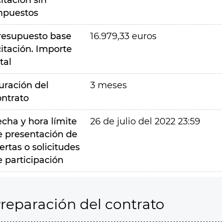
citación sin
mpuestos
resupuesto base
16.979,33 euros
citación. Importe
tal
uración del
3 meses
ontrato
echa y hora límite
26 de julio del 2022 23:59
e presentación de
ertas o solicitudes
e participación
reparación del contrato