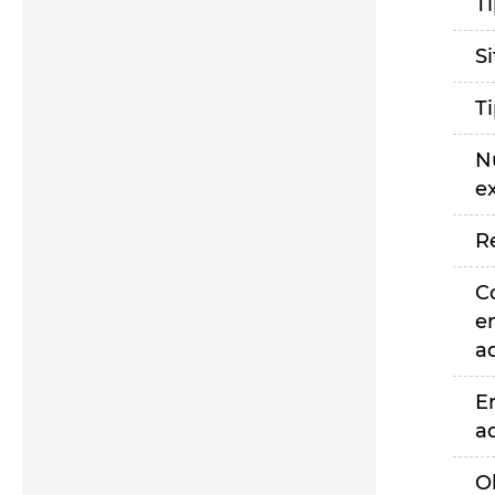
T
S
T
N
e
R
C
e
a
E
a
O