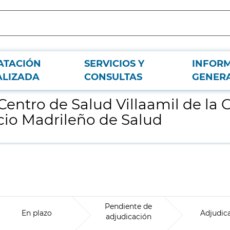
ATACIÓN
SERVICIOS Y
INFOR
ncia Asistencial de Atención Primaria del Servicio Madrileño de Salud
ALIZADA
CONSULTAS
GENER
ntro de Salud Villaamil de la G
cio Madrileño de Salud
Pendiente de
En plazo
Adjudic
adjudicación