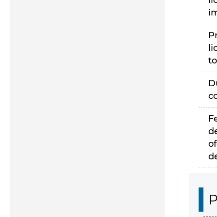
li
i
P
li
to
D
c
F
d
of
d
P