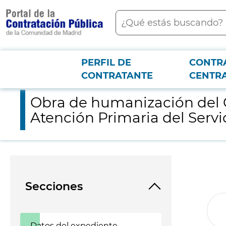
contenido
Buscar
principal
PERFIL DE
CONTR
Menú PCON
2026-3-12
Obra de humanización del Centro de Salud Villaamil de la Gere
CONTRATANTE
CENTR
Obra de humanización del Ce
Atención Primaria del Servi
Secciones
Datos del expediente