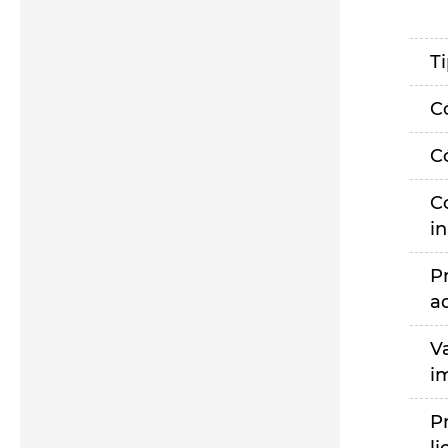
T
C
C
C
i
P
a
V
i
P