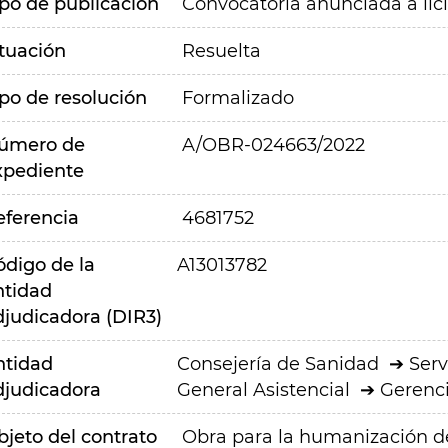
ipo de publicación
Convocatoria anunciada a lic
ituación
Resuelta
ipo de resolución
Formalizado
úmero de
A/OBR-024663/2022
xpediente
eferencia
4681752
ódigo de la
A13013782
ntidad
djudicadora (DIR3)
ntidad
Consejería de Sanidad
Serv
djudicadora
General Asistencial
Gerenci
bjeto del contrato
Obra para la humanización del