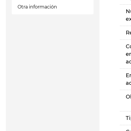
Otra información
N
e
R
C
e
a
E
a
O
T