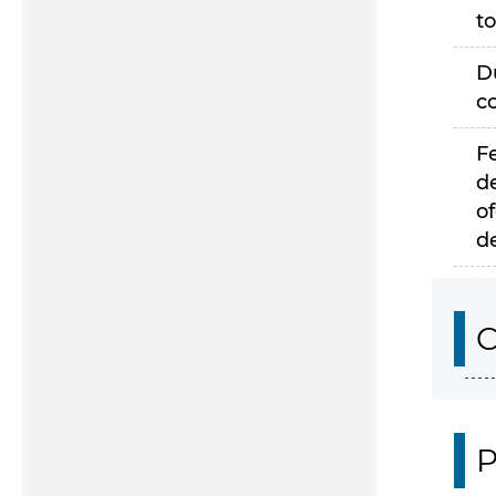
to
D
c
F
d
of
d
C
P