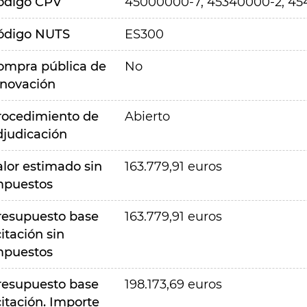
ódigo CPV
45000000-7, 45340000-2, 4
ódigo NUTS
ES300
ompra pública de
No
nnovación
rocedimiento de
Abierto
djudicación
alor estimado sin
163.779,91 euros
mpuestos
resupuesto base
163.779,91 euros
citación sin
mpuestos
resupuesto base
198.173,69 euros
citación. Importe