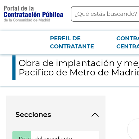
contenido
Buscar
principal
PERFIL DE
CONTR
Menú PCON
2026-3-12
Obra de implantación y mejora de medidas de accesibilidad en
CONTRATANTE
CENTR
Obra de implantación y mej
Pacífico de Metro de Madri
Secciones
Datos del expediente