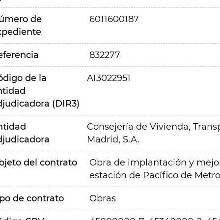
úmero de
6011600187
xpediente
eferencia
832277
ódigo de la
A13022951
ntidad
djudicadora (DIR3)
ntidad
Consejería de Vivienda, Transp
djudicadora
Madrid, S.A.
bjeto del contrato
Obra de implantación y mejor
estación de Pacífico de Metr
ipo de contrato
Obras