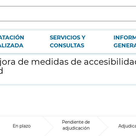
ATACIÓN
SERVICIOS Y
INFOR
 la estación de Pacífico de Metro de Madrid
ALIZADA
CONSULTAS
GENER
ora de medidas de accesibilidad
d
Pendiente de
En plazo
Adjudic
adjudicación