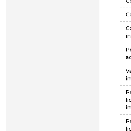
C
C
C
i
P
a
V
i
P
li
i
P
li