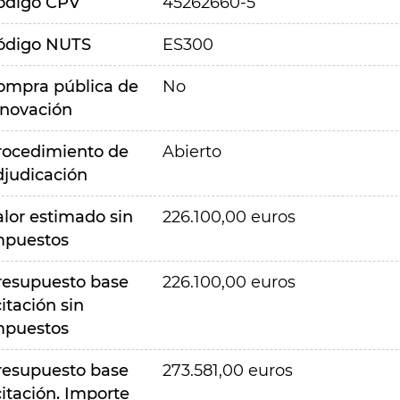
ódigo CPV
45262660-5
ódigo NUTS
ES300
ompra pública de
No
nnovación
rocedimiento de
Abierto
djudicación
alor estimado sin
226.100,00 euros
mpuestos
resupuesto base
226.100,00 euros
citación sin
mpuestos
resupuesto base
273.581,00 euros
citación. Importe