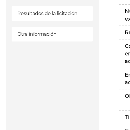
N
Resultados de la licitación
e
R
Otra información
C
e
a
E
a
O
T