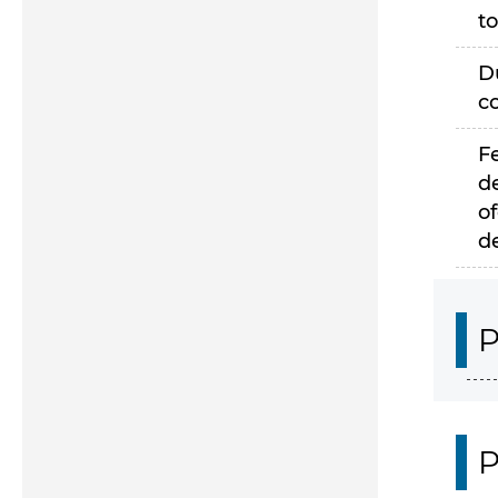
to
D
c
F
d
of
d
P
P