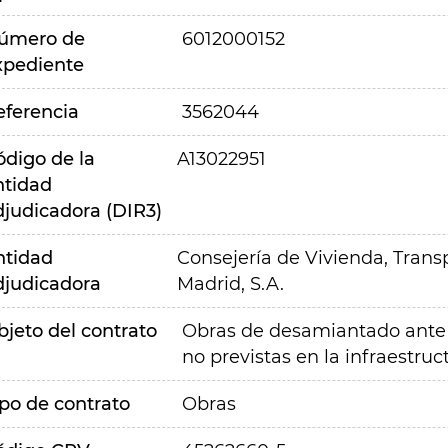
úmero de
6012000152
xpediente
eferencia
3562044
ódigo de la
A13022951
ntidad
djudicadora (DIR3)
ntidad
Consejería de Vivienda, Transp
djudicadora
Madrid, S.A.
bjeto del contrato
Obras de desamiantado ante 
no previstas en la infraestru
ipo de contrato
Obras