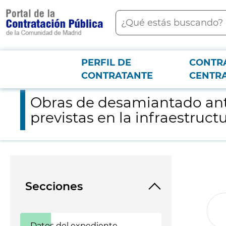
contenido
Buscar
principal
PERFIL DE
CONTR
Menú PCON
2026-3-12
Obras de desamiantado ante situaciones sobrevenidas, de eme
CONTRATANTE
CENTR
Obras de desamiantado ant
previstas en la infraestruc
Secciones
Datos del expediente