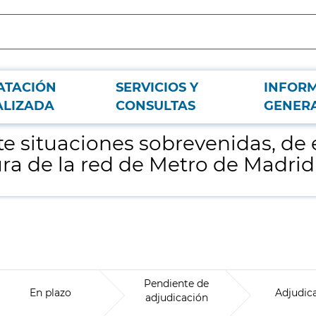
ATACIÓN
SERVICIOS Y
INFOR
rgencia o no previstas en la infraestructura de la red de Metro de Madrid
ALIZADA
CONSULTAS
GENER
e situaciones sobrevenidas, de
tura de la red de Metro de Madrid
Pendiente de
En plazo
Adjudic
adjudicación