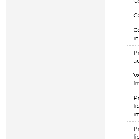
C
C
C
i
P
a
V
i
P
li
i
P
li