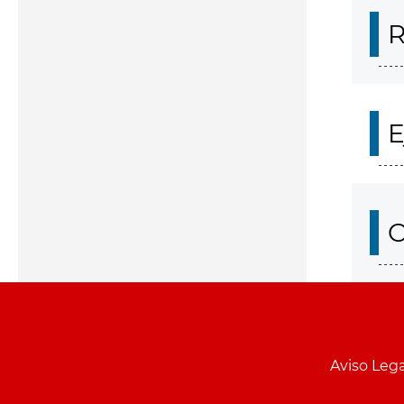
R
E
O
Aviso Lega
Menu