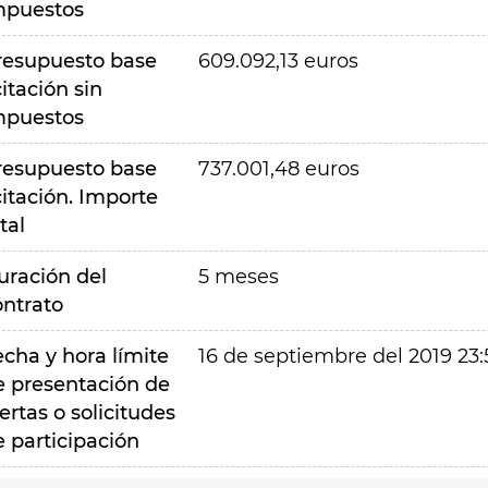
mpuestos
resupuesto base
609.092,13 euros
citación sin
mpuestos
resupuesto base
737.001,48 euros
citación. Importe
tal
uración del
5 meses
ontrato
echa y hora límite
16 de septiembre del 2019 23:
e presentación de
ertas o solicitudes
e participación