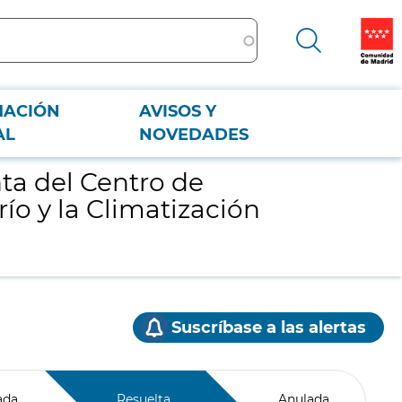
MACIÓN
AVISOS Y
y la Climatización (CRN Moratalaz) de la Dirección General de Formación
AL
NOVEDADES
nta del Centro de
ío y la Climatización
Suscríbase a las alertas
ada
Resuelta
Anulada