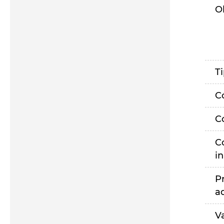
O
T
C
C
C
i
P
a
V