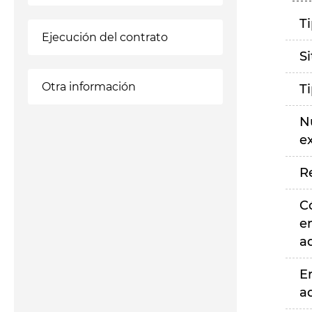
T
Ejecución del contrato
S
Otra información
T
N
e
R
C
e
a
E
a