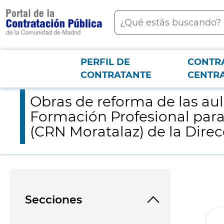
contenido
Buscar
principal
PERFIL DE
CONTR
Menú PCON
2026-3-12
Obras de reforma de las aulas en planta baja y primera planta
CONTRATANTE
CENTR
Obras de reforma de las aul
Formación Profesional para 
(CRN Moratalaz) de la Dire
Secciones