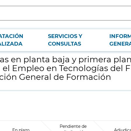
ATACIÓN
SERVICIOS Y
INFOR
 del Centro de Formación Profesional para el Empleo en Tecnologías del Frío 
ALIZADA
CONSULTAS
GENER
as en planta baja y primera pla
el Empleo en Tecnologías del Fr
cción General de Formación
Pendiente de
En plazo
Adjudic