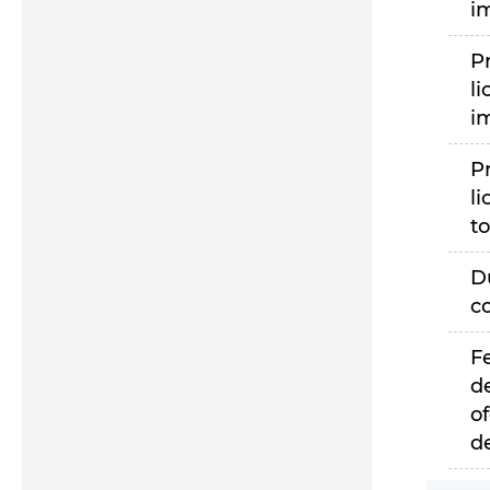
i
P
li
i
P
li
to
D
c
F
d
of
d