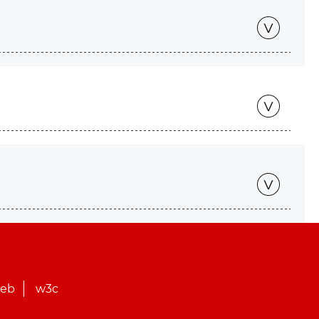
web
w3c