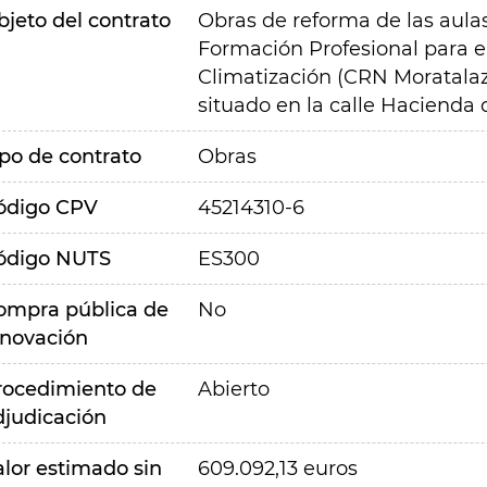
bjeto del contrato
Obras de reforma de las aulas
Formación Profesional para el
Climatización (CRN Moratalaz
situado en la calle Hacienda
ipo de contrato
Obras
ódigo CPV
45214310-6
ódigo NUTS
ES300
ompra pública de
No
nnovación
rocedimiento de
Abierto
djudicación
alor estimado sin
609.092,13 euros