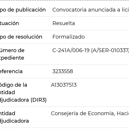
ipo de publicación
Convocatoria anunciada a lic
ituación
Resuelta
ipo de resolución
Formalizado
úmero de
C-241A/006-19 (A/SER-010337
xpediente
eferencia
3233558
ódigo de la
A13037513
ntidad
djudicadora (DIR3)
ntidad
Consejería de Economía, Hac
djudicadora