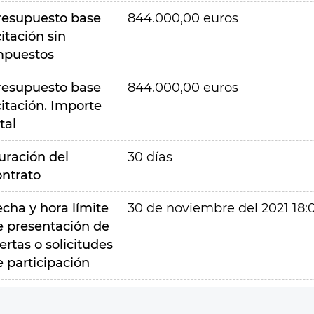
resupuesto base
844.000,00 euros
citación sin
mpuestos
resupuesto base
844.000,00 euros
citación. Importe
tal
uración del
30 días
ontrato
echa y hora límite
30 de noviembre del 2021 18:
e presentación de
ertas o solicitudes
e participación