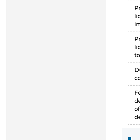
P
li
i
P
li
to
D
c
F
d
of
d