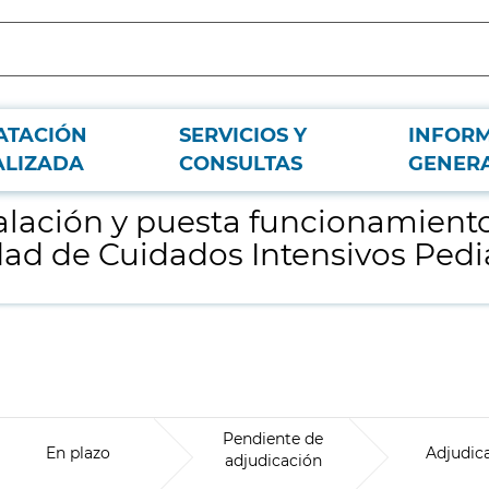
ATACIÓN
SERVICIOS Y
INFOR
de un sistema de monitorización para la Unidad de Cuidados Intensivos Pediát
ALIZADA
CONSULTAS
GENER
stalación y puesta funcionamient
dad de Cuidados Intensivos Pedi
Pendiente de
En plazo
Adjudic
adjudicación