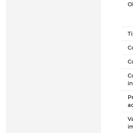
O
T
C
C
C
i
P
a
V
i