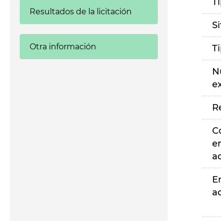
T
Resultados de la licitación
S
Otra información
T
N
e
R
C
e
a
E
a