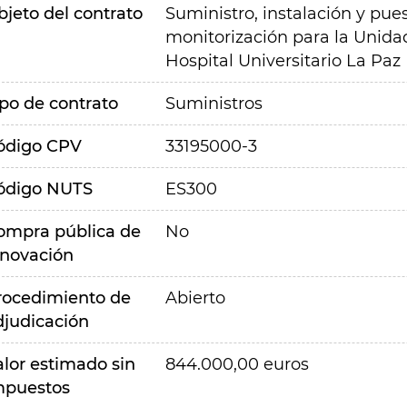
bjeto del contrato
Suministro, instalación y pu
monitorización para la Unida
Hospital Universitario La Paz
ipo de contrato
Suministros
ódigo CPV
33195000-3
ódigo NUTS
ES300
ompra pública de
No
nnovación
rocedimiento de
Abierto
djudicación
alor estimado sin
844.000,00 euros
mpuestos