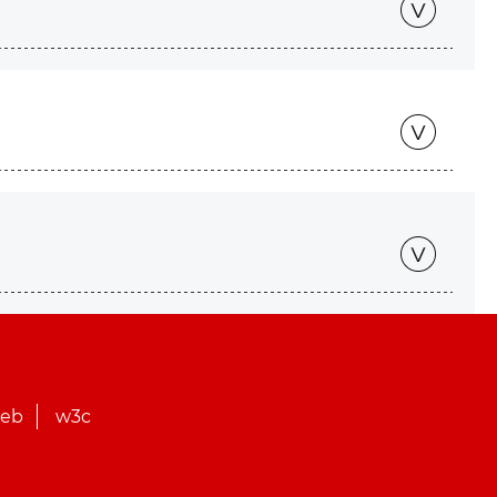
web
w3c