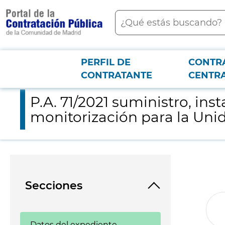
contenido
Buscar
principal
PERFIL DE
CONTR
Menú PCON
2026-3-12
P.A. 71/2021 suministro, instalación y puesta funcionamiento 
CONTRATANTE
CENTR
P.A. 71/2021 suministro, in
monitorización para la Uni
Secciones
Datos del expediente