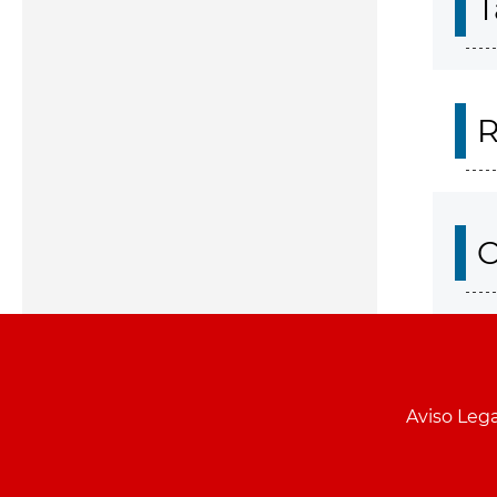
T
R
O
Aviso Lega
Menu
pie