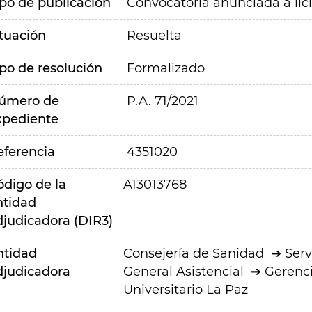
ipo de publicación
Convocatoria anunciada a lic
ituación
Resuelta
ipo de resolución
Formalizado
úmero de
P.A. 71/2021
xpediente
eferencia
4351020
ódigo de la
A13013768
ntidad
djudicadora (DIR3)
ntidad
Consejería de Sanidad
Serv
djudicadora
General Asistencial
Gerenci
Universitario La Paz