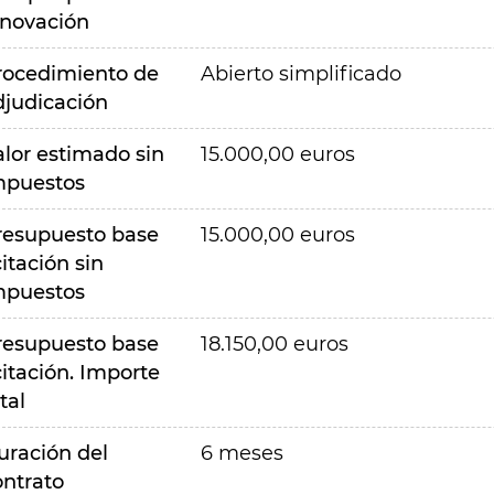
nnovación
rocedimiento de
Abierto simplificado
djudicación
alor estimado sin
15.000,00 euros
mpuestos
resupuesto base
15.000,00 euros
citación sin
mpuestos
resupuesto base
18.150,00 euros
citación. Importe
tal
uración del
6 meses
ontrato