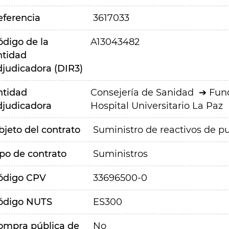
eferencia
3617033
ódigo de la
A13043482
ntidad
djudicadora (DIR3)
ntidad
Consejería de Sanidad
Fund
djudicadora
Hospital Universitario La Paz
bjeto del contrato
Suministro de reactivos de pur
ipo de contrato
Suministros
ódigo CPV
33696500-0
ódigo NUTS
ES300
ompra pública de
No