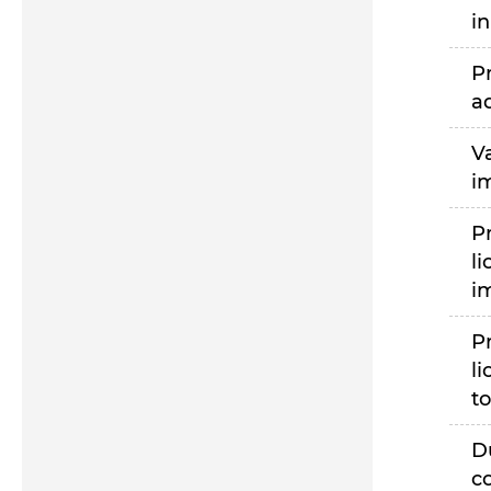
i
P
a
V
i
P
li
i
P
li
to
D
c