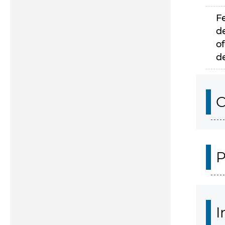
F
d
of
d
C
P
I