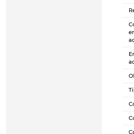
R
C
e
a
E
a
O
T
C
C
C