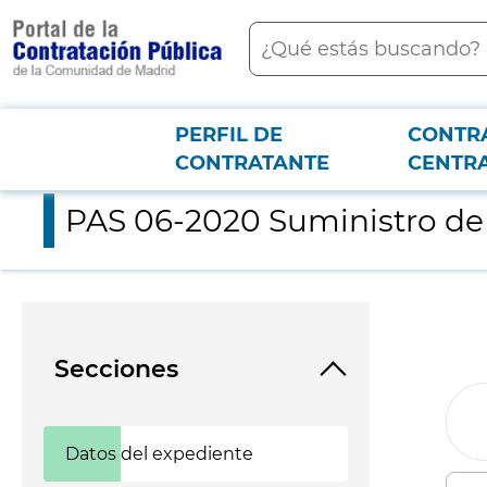
contenido
Buscar
principal
PERFIL DE
CONTR
Menú PCON
2026-3-12
PAS 06-2020 Suministro de reactivos de purificacion linfocitar
CONTRATANTE
CENTR
PAS 06-2020 Suministro de r
Secciones
Datos del expediente