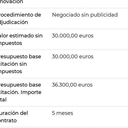
nnovación
rocedimiento de
Negociado sin publicidad
djudicación
alor estimado sin
30.000,00 euros
mpuestos
resupuesto base
30.000,00 euros
citación sin
mpuestos
resupuesto base
36.300,00 euros
citación. Importe
tal
uración del
5 meses
ontrato