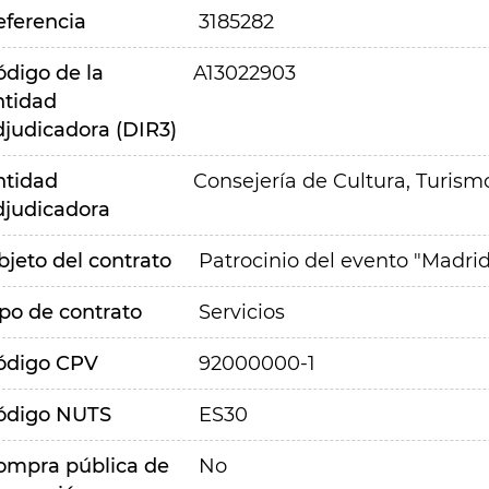
eferencia
3185282
ódigo de la
A13022903
ntidad
djudicadora (DIR3)
ntidad
Consejería de Cultura, Turism
djudicadora
bjeto del contrato
Patrocinio del evento "Madri
ipo de contrato
Servicios
ódigo CPV
92000000-1
ódigo NUTS
ES30
ompra pública de
No