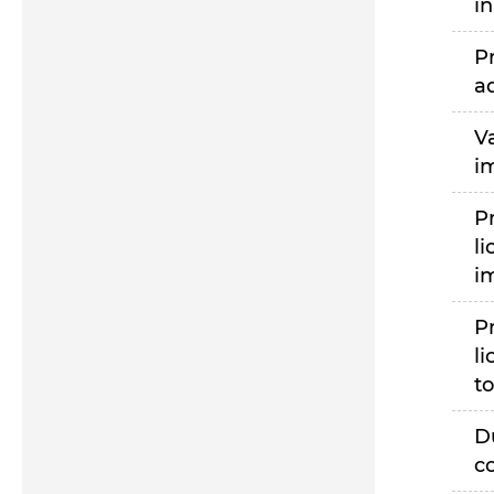
i
P
a
V
i
P
li
i
P
li
to
D
c