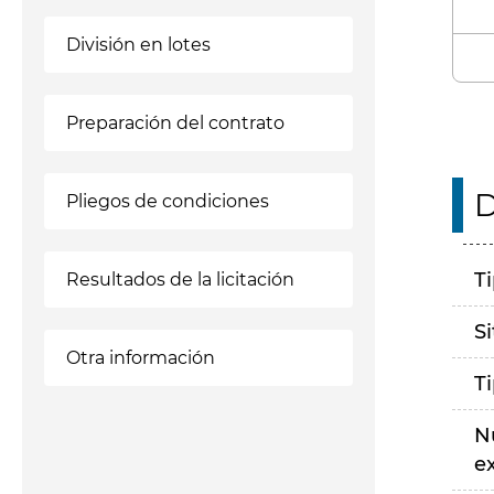
División en lotes
Preparación del contrato
D
Pliegos de condiciones
T
Resultados de la licitación
S
Otra información
T
N
e