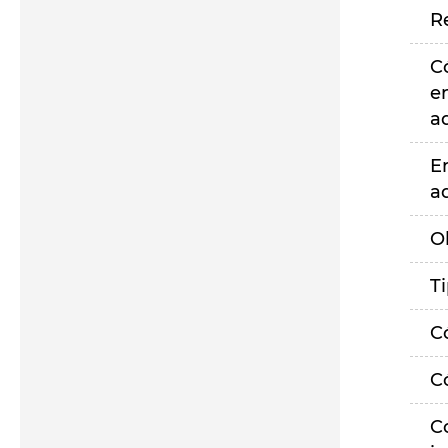
R
C
e
a
E
a
O
T
C
C
C