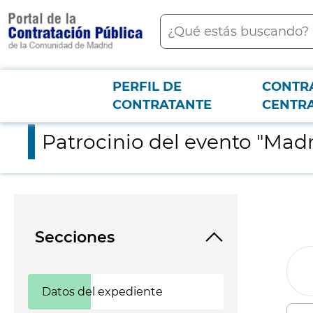
contenido
Buscar
principal
PERFIL DE
CONTR
Menú PCON
2026-3-12
Patrocinio del evento "Madrid Marathon World Tour"
CONTRATANTE
CENTR
Patrocinio del evento "Mad
Secciones
Datos del expediente