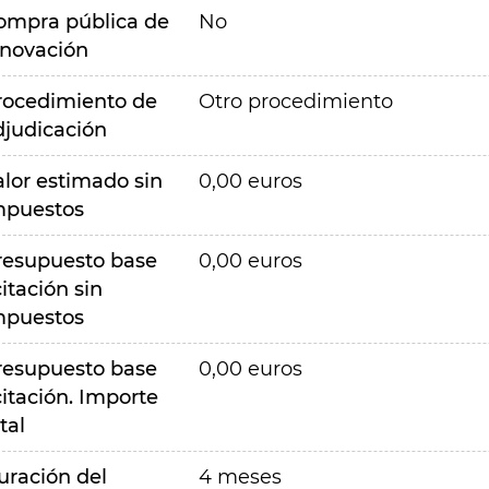
ompra pública de
No
nnovación
rocedimiento de
Otro procedimiento
djudicación
alor estimado sin
0,00 euros
mpuestos
resupuesto base
0,00 euros
citación sin
mpuestos
resupuesto base
0,00 euros
citación. Importe
tal
uración del
4 meses