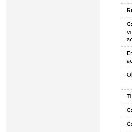
R
C
e
a
E
a
O
T
C
C