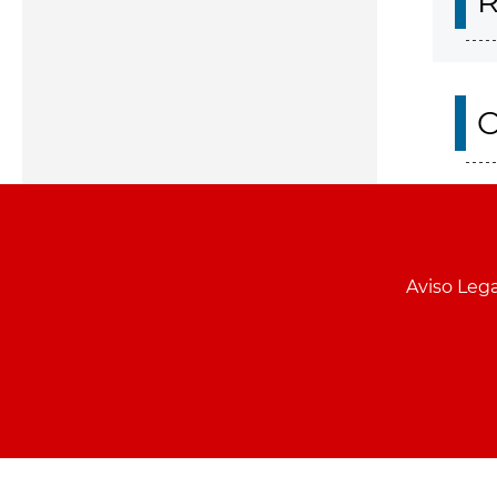
R
O
Aviso Lega
Menu
pie
PCON