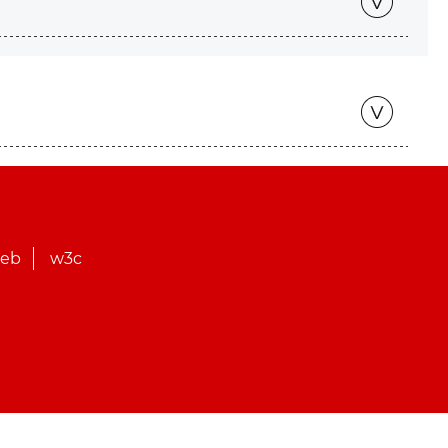
web
w3c