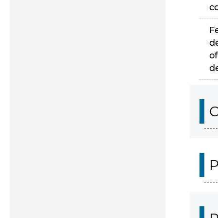
c
F
d
of
d
C
P