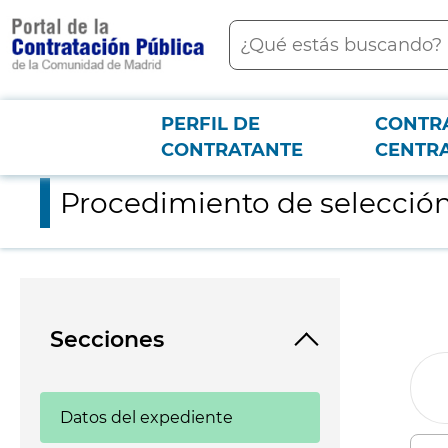
contenido
Buscar
principal
PERFIL DE
CONTR
Menú PCON
2026-3-12
Procedimiento de selección de proveedores de turrón y otros
CONTRATANTE
CENTR
Procedimiento de selección
Secciones
Datos del expediente