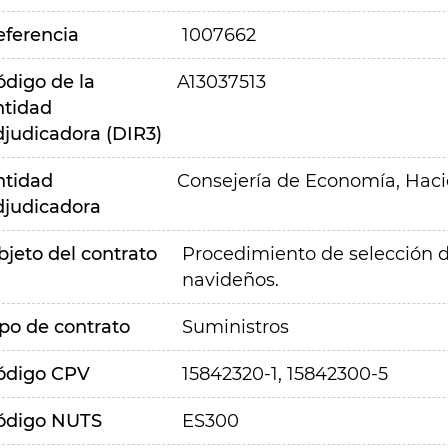
eferencia
1007662
ódigo de la
A13037513
ntidad
djudicadora (DIR3)
ntidad
Consejería de Economía, Hac
djudicadora
bjeto del contrato
Procedimiento de selección d
navideños.
ipo de contrato
Suministros
ódigo CPV
15842320-1, 15842300-5
ódigo NUTS
ES300