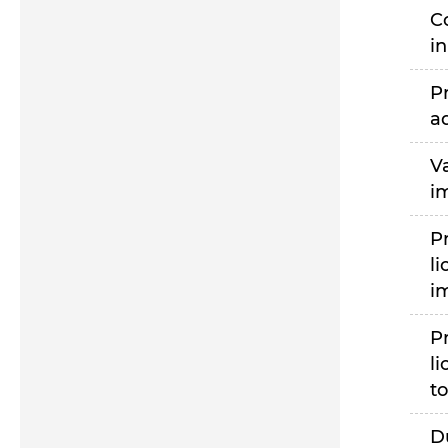
C
i
P
a
V
i
P
li
i
P
li
to
D