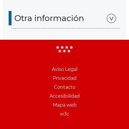
Otra información
Aviso Legal
Menu
Privacidad
pie
Contacto
PCON
Accesibilidad
Mapa web
w3c