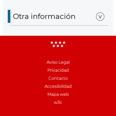
Otra información
Aviso Legal
Menu
Privacidad
pie
Contacto
PCON
Accesibilidad
Mapa web
w3c