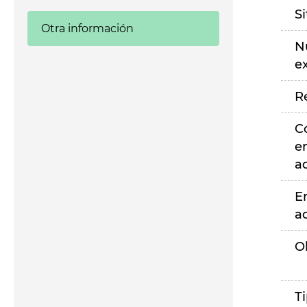
S
Otra información
N
e
R
C
e
a
E
a
O
T