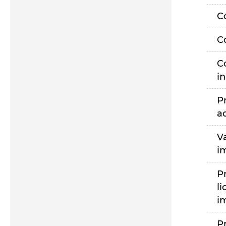
C
C
C
i
P
a
V
i
P
li
i
P