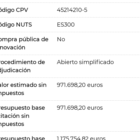
ódigo CPV
45214210-5
ódigo NUTS
ES300
ompra pública de
No
nnovación
rocedimiento de
Abierto simplificado
djudicación
alor estimado sin
971.698,20 euros
mpuestos
resupuesto base
971.698,20 euros
citación sin
mpuestos
resupuesto base
1.175.754,82 euros