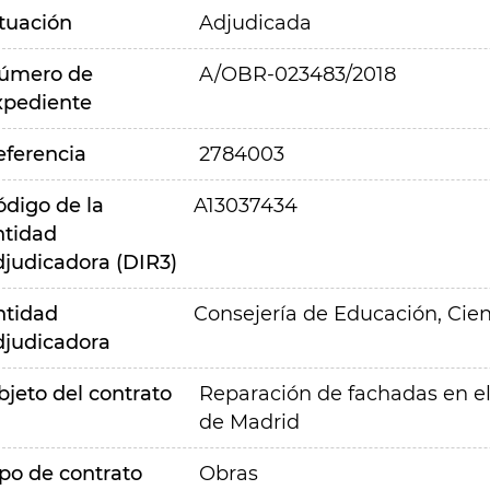
ituación
Adjudicada
úmero de
A/OBR-023483/2018
xpediente
eferencia
2784003
ódigo de la
A13037434
ntidad
djudicadora (DIR3)
ntidad
Consejería de Educación, Cien
djudicadora
bjeto del contrato
Reparación de fachadas en el c
de Madrid
ipo de contrato
Obras