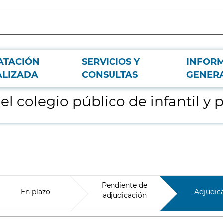
ATACIÓN
SERVICIOS Y
INFOR
maria El Sol de Madrid
ALIZADA
CONSULTAS
GENER
l colegio público de infantil y 
Pendiente de
En plazo
Adjudic
adjudicación