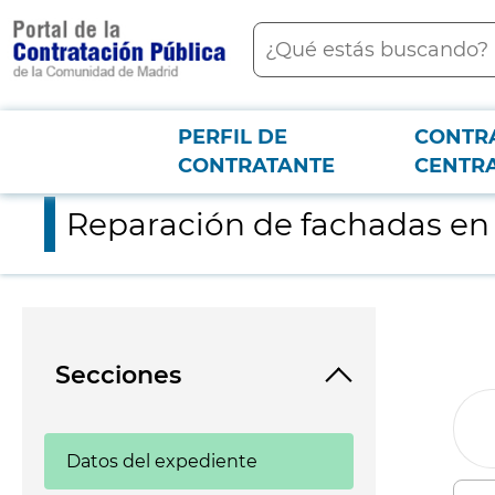
contenido
Buscar
principal
PERFIL DE
CONTR
Menú PCON
2026-3-12
Reparación de fachadas en el colegio público de infantil y pri
CONTRATANTE
CENTR
Reparación de fachadas en e
Secciones
Datos del expediente