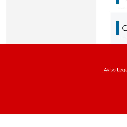
O
Aviso Lega
Menu
pie
PCON