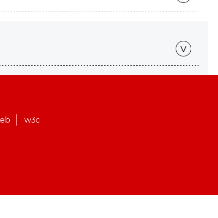
web
w3c