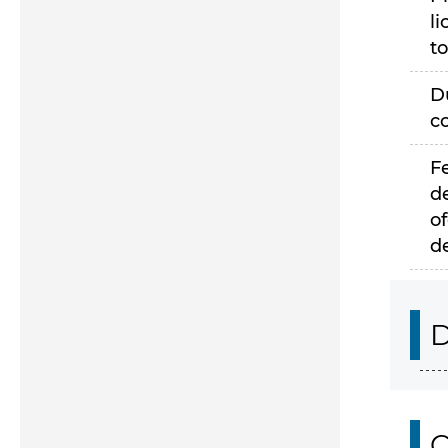
li
to
D
c
F
d
of
d
D
C