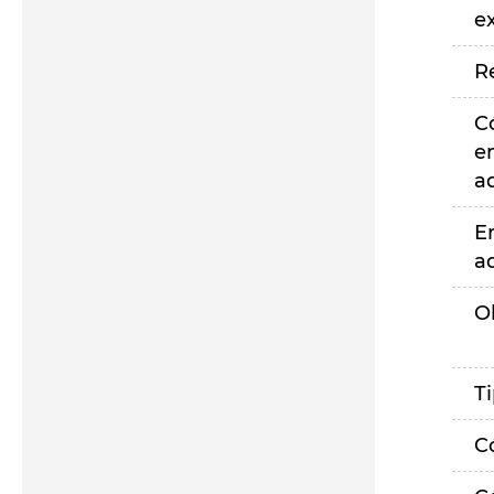
e
R
C
e
a
E
a
O
T
C