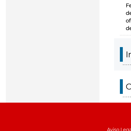
F
d
of
d
I
O
Aviso Lega