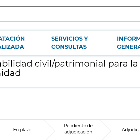
ATACIÓN
SERVICIOS Y
INFOR
G. de Inspección y Ordenación Sanitaria C. Sanidad
ALIZADA
CONSULTAS
GENER
ilidad civil/patrimonial para la
nidad
Pendiente de
En plazo
Adjudic
adjudicación