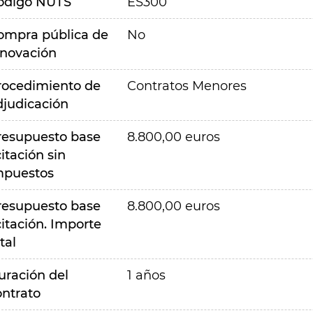
ódigo NUTS
ES300
ompra pública de
No
nnovación
rocedimiento de
Contratos Menores
djudicación
resupuesto base
8.800,00 euros
citación sin
mpuestos
resupuesto base
8.800,00 euros
citación. Importe
tal
uración del
1 años
ontrato