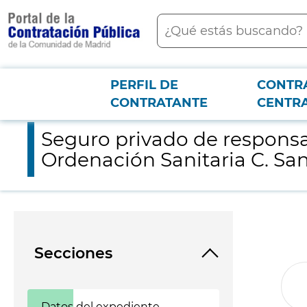
contenido
Buscar
principal
PERFIL DE
CONTR
Menú PCON
2026-3-12
Seguro privado de responsabilidad civil/patrimonial para la D.
CONTRATANTE
CENTR
Seguro privado de responsab
Ordenación Sanitaria C. Sa
Secciones
Datos del expediente