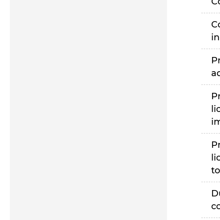
C
C
i
P
a
P
li
i
P
li
to
D
c