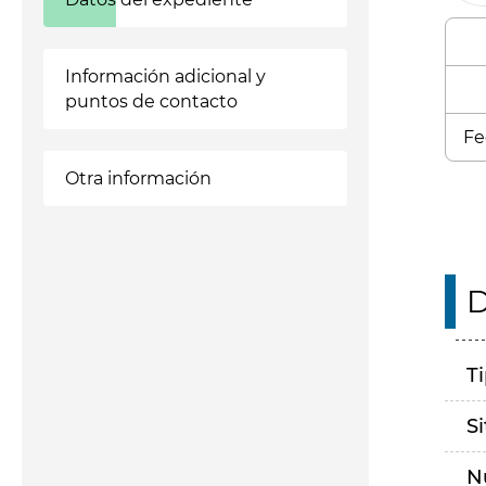
Información adicional y
puntos de contacto
Fe
Otra información
D
T
S
N