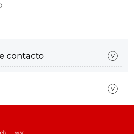
0
de contacto
web
w3c