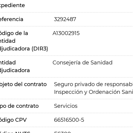
xpediente
eferencia
3292487
ódigo de la
A13002915
ntidad
djudicadora (DIR3)
ntidad
Consejería de Sanidad
djudicadora
bjeto del contrato
Seguro privado de responsabil
Inspección y Ordenación Sani
ipo de contrato
Servicios
ódigo CPV
66516500-5