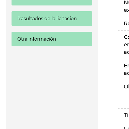
N
e
Resultados de la licitación
R
C
Otra información
e
a
E
a
O
T
C