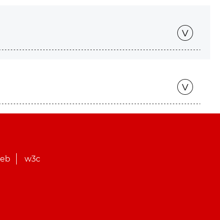
web
w3c