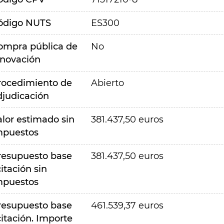
ódigo NUTS
ES300
ompra pública de
No
nnovación
rocedimiento de
Abierto
djudicación
alor estimado sin
381.437,50 euros
mpuestos
resupuesto base
381.437,50 euros
citación sin
mpuestos
resupuesto base
461.539,37 euros
citación. Importe