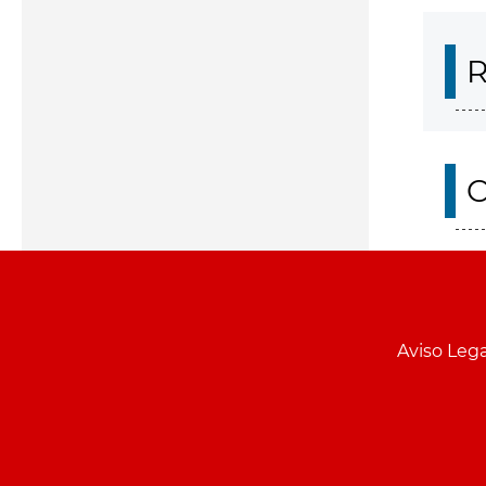
R
O
Aviso Lega
Menu
pie
PCON