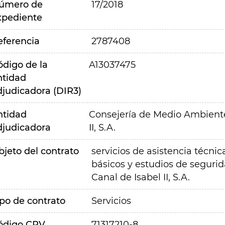
úmero de
17/2018
xpediente
eferencia
2787408
ódigo de la
A13037475
ntidad
djudicadora (DIR3)
ntidad
Consejería de Medio Ambiente,
djudicadora
II, S.A.
bjeto del contrato
servicios de asistencia técnic
básicos y estudios de segurid
Canal de Isabel II, S.A.
ipo de contrato
Servicios
ódigo CPV
71317210-8