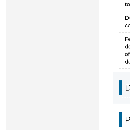
to
D
c
F
d
of
d
D
P