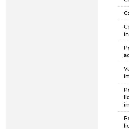
C
C
i
P
a
V
i
P
li
i
P
li