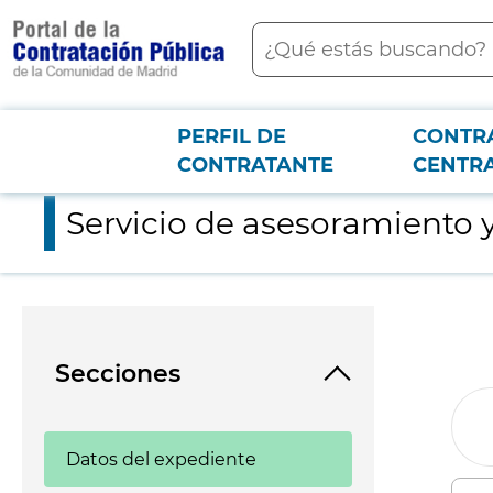
contenido
Buscar
principal
PERFIL DE
CONTR
Menú PCON
2026-3-12
Servicio de asesoramiento y revisión de estudios en materia d
CONTRATANTE
CENTR
Servicio de asesoramiento y
Secciones
Datos del expediente