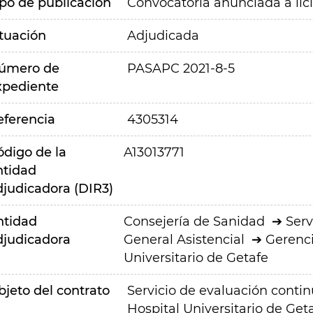
ipo de publicación
Convocatoria anunciada a lic
ituación
Adjudicada
úmero de
PASAPC 2021-8-5
xpediente
eferencia
4305314
ódigo de la
A13013771
ntidad
djudicadora (DIR3)
ntidad
Consejería de Sanidad
Serv
djudicadora
General Asistencial
Gerenci
Universitario de Getafe
bjeto del contrato
Servicio de evaluación continu
Hospital Universitario de Get