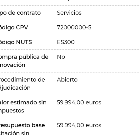
ipo de contrato
Servicios
ódigo CPV
72000000-5
ódigo NUTS
ES300
ompra pública de
No
nnovación
rocedimiento de
Abierto
djudicación
alor estimado sin
59.994,00 euros
mpuestos
resupuesto base
59.994,00 euros
citación sin