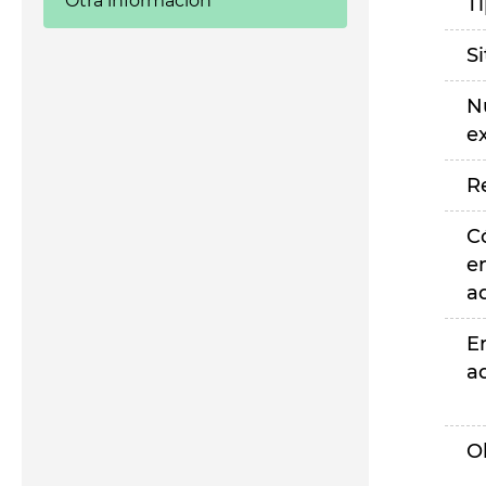
Otra información
T
S
N
e
R
C
e
a
E
a
O