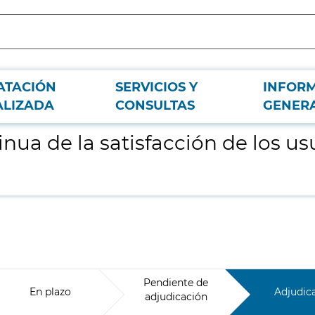
ATACIÓN
SERVICIOS Y
INFOR
ios del Hospital Universitario de Getafe
ALIZADA
CONSULTAS
GENER
nua de la satisfacción de los us
Pendiente de
En plazo
Adjudic
adjudicación