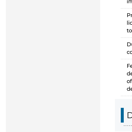
i
P
li
to
D
c
F
d
of
d
D