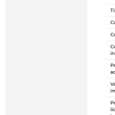
T
C
C
C
i
P
a
V
i
P
li