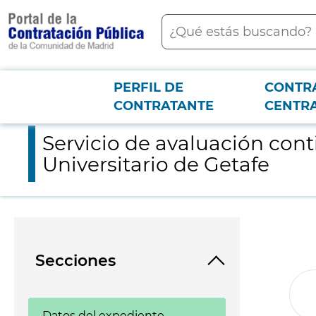
contenido
Buscar
principal
PERFIL DE
CONTR
Menú PCON
2026-3-12
Servicio de avaluación continua de la satisfacción de los usuar
CONTRATANTE
CENTR
Servicio de avaluación conti
Universitario de Getafe
Secciones
Datos del expediente