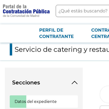
contenido
Buscar
principal
PERFIL DE
CONTR
Menú PCON
2026-3-12
Servicio de catering y restauración.
CONTRATANTE
CENTR
Servicio de catering y resta
Secciones
Datos del expediente