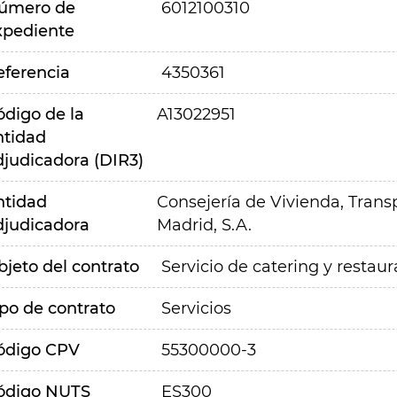
úmero de
6012100310
xpediente
eferencia
4350361
ódigo de la
A13022951
ntidad
djudicadora (DIR3)
ntidad
Consejería de Vivienda, Transp
djudicadora
Madrid, S.A.
bjeto del contrato
Servicio de catering y restaur
ipo de contrato
Servicios
ódigo CPV
55300000-3
ódigo NUTS
ES300