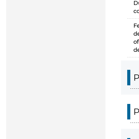
D
c
F
d
of
d
P
P