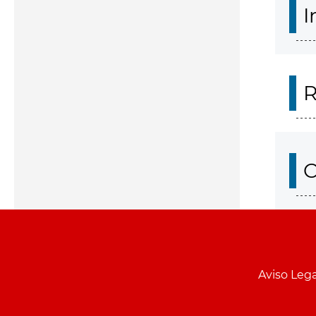
I
R
O
Aviso Lega
Menu
pie