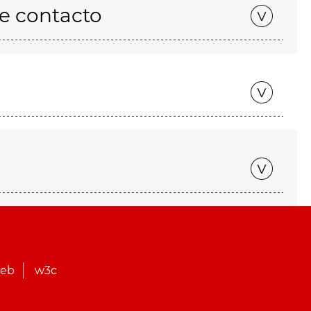
de contacto
web
w3c