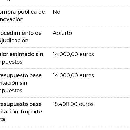
ompra pública de
No
nnovación
rocedimiento de
Abierto
djudicación
alor estimado sin
14.000,00 euros
mpuestos
resupuesto base
14.000,00 euros
citación sin
mpuestos
resupuesto base
15.400,00 euros
citación. Importe
tal