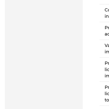
C
i
P
a
V
i
P
li
i
P
li
to