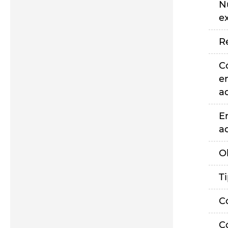
N
e
R
C
e
a
E
a
O
T
C
C