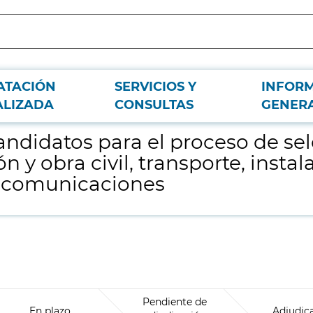
ATACIÓN
SERVICIOS Y
INFOR
ón de oficiales en las especialidades de edificación y obra civil, transporte, 
ALIZADA
CONSULTAS
GENER
andidatos para el proceso de sele
n y obra civil, transporte, inst
 y comunicaciones
Pendiente de
En plazo
Adjudic