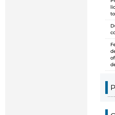
P
li
to
D
c
F
d
of
d
P