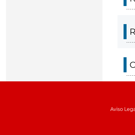
R
O
Aviso Lega
Menu
pie
PCON