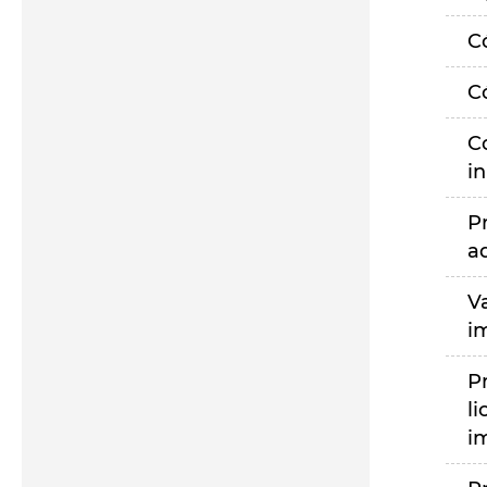
C
C
C
i
P
a
V
i
P
li
i