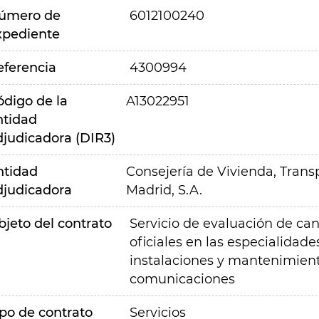
úmero de
6012100240
xpediente
eferencia
4300994
ódigo de la
A13022951
ntidad
djudicadora (DIR3)
ntidad
Consejería de Vivienda, Transp
djudicadora
Madrid, S.A.
bjeto del contrato
Servicio de evaluación de can
oficiales en las especialidades
instalaciones y mantenimiento
comunicaciones
ipo de contrato
Servicios