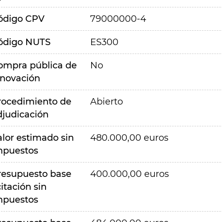
ódigo CPV
79000000-4
ódigo NUTS
ES300
ompra pública de
No
nnovación
rocedimiento de
Abierto
djudicación
alor estimado sin
480.000,00 euros
mpuestos
resupuesto base
400.000,00 euros
citación sin
mpuestos