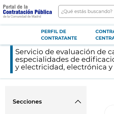
contenido
Buscar
principal
PERFIL DE
CONTR
Menú PCON
2026-3-12
Servicio de evaluación de candidatos para el proceso de selecci
CONTRATANTE
CENTR
Servicio de evaluación de c
especialidades de edificació
y electricidad, electrónica
Secciones