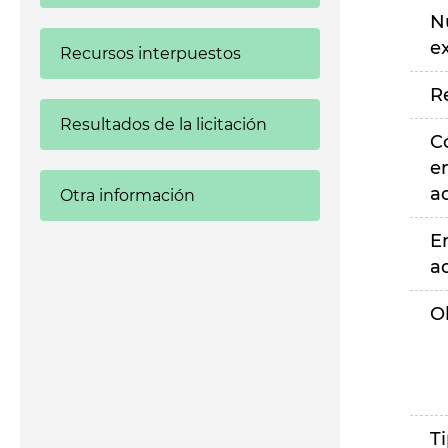
N
e
Recursos interpuestos
R
Resultados de la licitación
C
e
a
Otra información
E
a
O
T