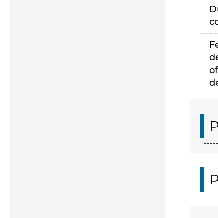
D
c
F
d
of
d
P
P