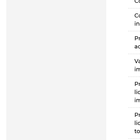
C
C
i
P
a
V
i
P
li
i
P
li
to