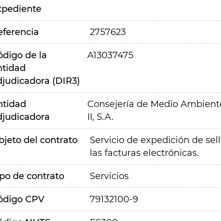
xpediente
eferencia
2757623
ódigo de la
A13037475
ntidad
djudicadora (DIR3)
ntidad
Consejería de Medio Ambiente,
djudicadora
II, S.A.
bjeto del contrato
Servicio de expedición de sel
las facturas electrónicas.
ipo de contrato
Servicios
ódigo CPV
79132100-9