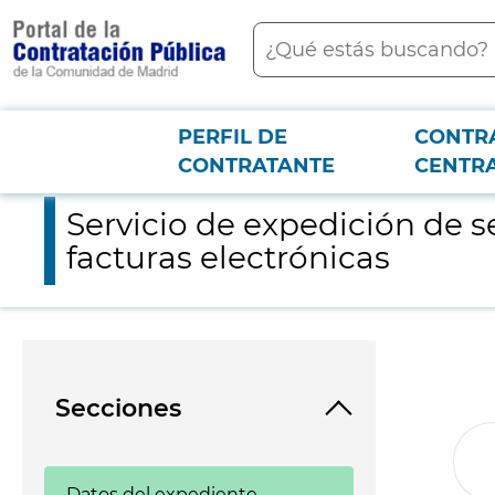
contenido
Buscar
principal
PERFIL DE
CONTR
Menú PCON
2026-3-12
Servicio de expedición de sellos electrónicos cualificados de t
CONTRATANTE
CENTR
Servicio de expedición de s
facturas electrónicas
Secciones
Datos del expediente