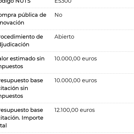
ódigo NUTS
ES300
ompra pública de
No
nnovación
rocedimiento de
Abierto
djudicación
alor estimado sin
10.000,00 euros
mpuestos
resupuesto base
10.000,00 euros
citación sin
mpuestos
resupuesto base
12.100,00 euros
citación. Importe
tal