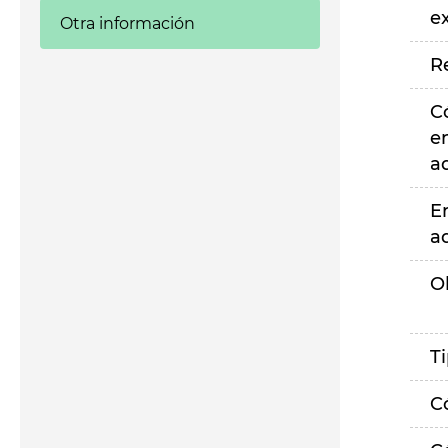
e
Otra información
R
C
e
a
E
a
O
T
C