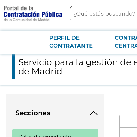
contenido
Buscar
principal
PERFIL DE
CONTR
Menú PCON
2026-3-12
Servicio para la gestión de escuelas infantiles 2-5-5 de titul
CONTRATANTE
CENTR
Servicio para la gestión de 
de Madrid
Secciones
Datos del expediente