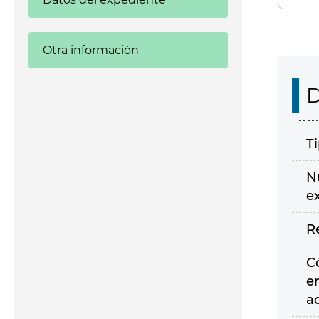
Otra información
D
T
N
e
R
C
e
a