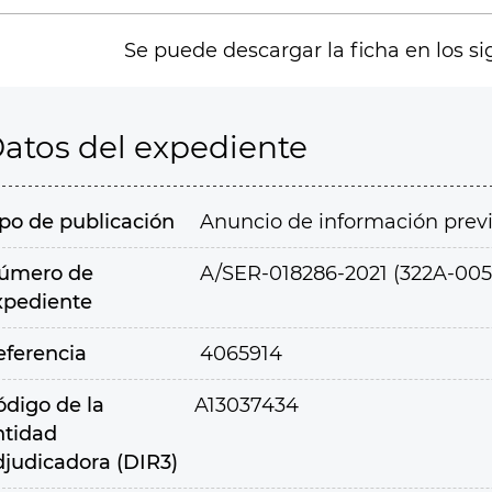
Se puede descargar la ficha en los si
atos del expediente
ipo de publicación
Anuncio de información prev
úmero de
A/SER-018286-2021 (322A-005
xpediente
eferencia
4065914
ódigo de la
A13037434
ntidad
djudicadora (DIR3)