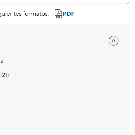
guientes formatos:
PDF
ia
-21)