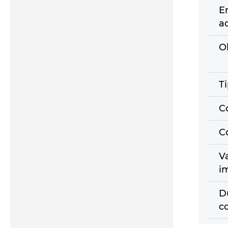
E
a
O
T
C
C
V
i
D
c