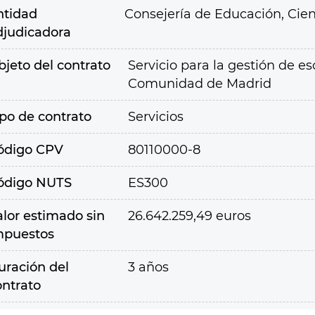
ntidad
Consejería de Educación, Cien
djudicadora
bjeto del contrato
Servicio para la gestión de esc
Comunidad de Madrid
ipo de contrato
Servicios
ódigo CPV
80110000-8
ódigo NUTS
ES300
alor estimado sin
26.642.259,49 euros
mpuestos
uración del
3 años
ontrato