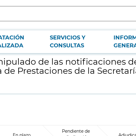
ATACIÓN
SERVICIOS Y
INFOR
s expedientes de reintegro de gastos del Área de Prestaciones de la Secretar
ALIZADA
CONSULTAS
GENER
ipulado de las notificaciones d
 de Prestaciones de la Secretarí
Pendiente de
En plazo
Adjudic