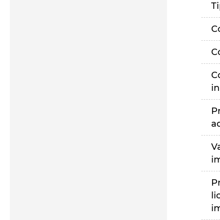
T
C
C
C
i
P
a
V
i
P
li
i