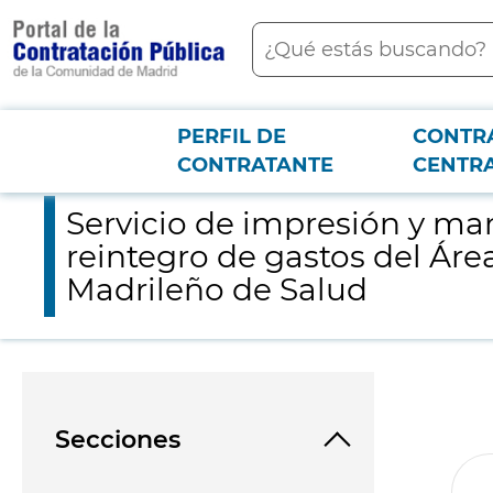
contenido
Buscar
principal
PERFIL DE
CONTR
Menú PCON
2026-3-12
Servicio de impresión y manipulado de las notificaciones de lo
CONTRATANTE
CENTR
Servicio de impresión y man
reintegro de gastos del Área
Madrileño de Salud
Secciones