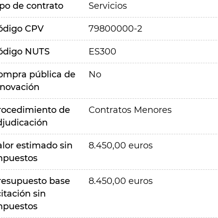
ipo de contrato
Servicios
ódigo CPV
79800000-2
ódigo NUTS
ES300
ompra pública de
No
nnovación
rocedimiento de
Contratos Menores
djudicación
alor estimado sin
8.450,00 euros
mpuestos
resupuesto base
8.450,00 euros
citación sin
mpuestos