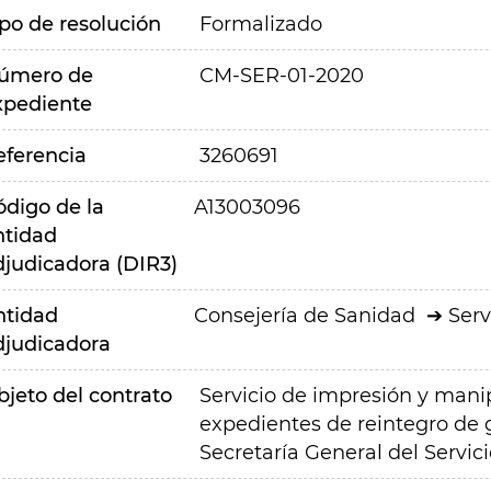
ipo de resolución
Formalizado
úmero de
CM-SER-01-2020
xpediente
eferencia
3260691
ódigo de la
A13003096
ntidad
djudicadora (DIR3)
ntidad
Consejería de Sanidad
Serv
djudicadora
bjeto del contrato
Servicio de impresión y manip
expedientes de reintegro de g
Secretaría General del Servic