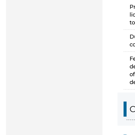
P
li
to
D
c
F
d
of
d
C