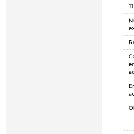
T
N
e
R
C
e
a
E
a
O