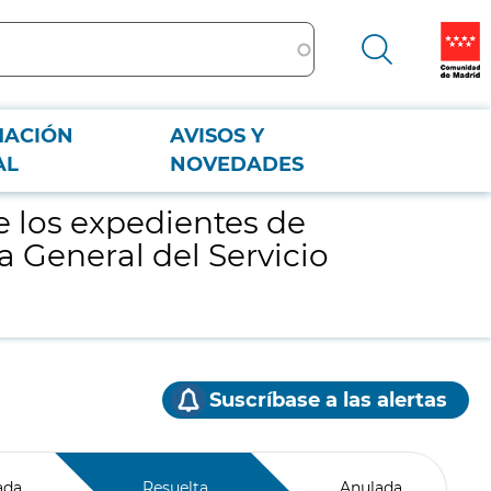
MACIÓN
AVISOS Y
ía General del Servicio Madrileño de Salud
AL
NOVEDADES
e los expedientes de
a General del Servicio
Suscríbase a las alertas
ada
Resuelta
Anulada