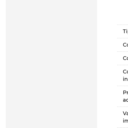
T
C
C
C
i
P
a
V
i