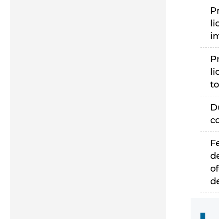
P
li
i
P
li
to
D
c
F
d
of
d