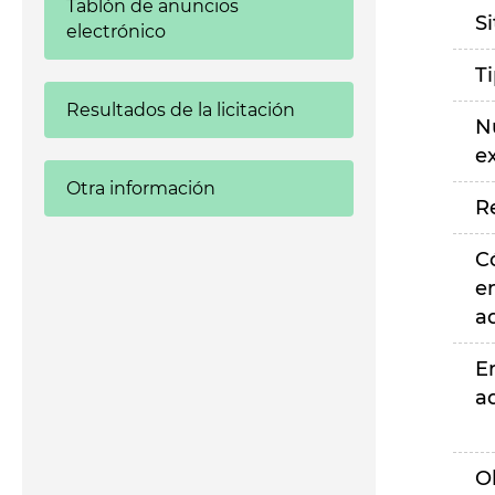
Tablón de anuncios
S
electrónico
T
Resultados de la licitación
N
e
Otra información
R
C
e
a
E
a
O