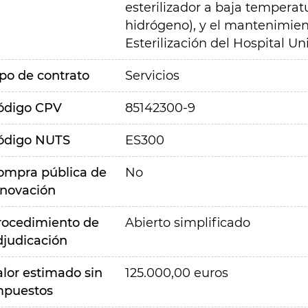
esterilizador a baja temperatu
hidrógeno), y el mantenimient
Esterilización del Hospital Un
ipo de contrato
Servicios
ódigo CPV
85142300-9
ódigo NUTS
ES300
ompra pública de
No
nnovación
rocedimiento de
Abierto simplificado
djudicación
alor estimado sin
125.000,00 euros
mpuestos