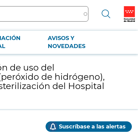
MACIÓN
AVISOS Y
xido de hidrógeno), y el mantenimiento del equipo, con destino al Servicio
AL
NOVEDADES
ión de uso del
 (peróxido de hidrógeno),
terilización del Hospital
Suscríbase a las alertas