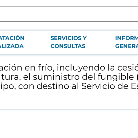
ATACIÓN
SERVICIOS Y
INFOR
n de uso del esterilizador a baja temperatura, el suministro del fungible (peró
ALIZADA
CONSULTAS
GENER
zación en frío, incluyendo la ces
tura, el suministro del fungible
o, con destino al Servicio de Es