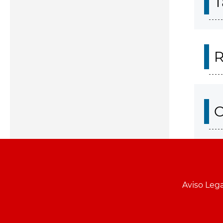
T
R
O
Aviso Lega
Menu
pie