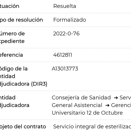
ituación
Resuelta
ipo de resolución
Formalizado
úmero de
2022-0-76
xpediente
eferencia
4612811
ódigo de la
A13013773
ntidad
djudicadora (DIR3)
ntidad
Consejería de Sanidad
Serv
djudicadora
General Asistencial
Gerenci
Universitario 12 de Octubre
bjeto del contrato
Servicio integral de esteriliza