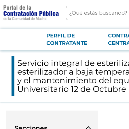
contenido
Buscar
principal
PERFIL DE
CONTR
Menú PCON
2026-3-12
Servicio integral de esterilización en frío, incluyendo la cesió
CONTRATANTE
CENTR
de Esterilización del Hospital Universitario 12 de Octubre
Servicio integral de esterili
esterilizador a baja tempera
y el mantenimiento del equip
Universitario 12 de Octubre
Secciones