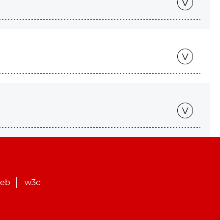
web
w3c