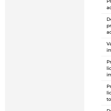
P
a
D
p
a
V
i
P
li
i
P
li
to