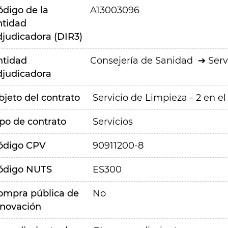
ódigo de la
A13003096
ntidad
djudicadora (DIR3)
ntidad
Consejería de Sanidad
Serv
djudicadora
bjeto del contrato
Servicio de Limpieza - 2 en 
ipo de contrato
Servicios
ódigo CPV
90911200-8
ódigo NUTS
ES300
ompra pública de
No
nnovación