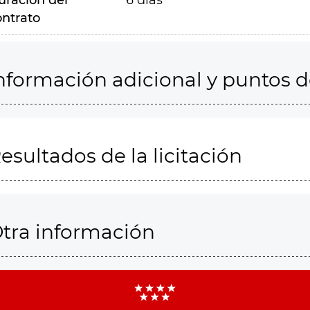
uración del
6 días
ontrato
nformación adicional y puntos 
esultados de la licitación
tra información