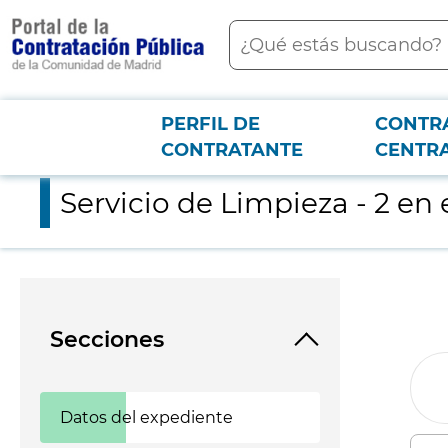
contenido
Buscar
principal
PERFIL DE
CONTR
Menú PCON
2026-3-12
Servicio de Limpieza - 2 en el Residencia Casa Marista Fuent
CONTRATANTE
CENTR
Servicio de Limpieza - 2 en
Secciones
Datos del expediente