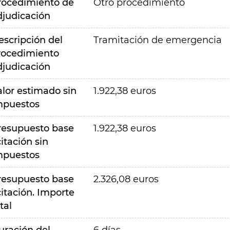
rocedimiento de
Otro procedimiento
djudicación
escripción del
Tramitación de emergencia
rocedimiento
djudicación
alor estimado sin
1.922,38 euros
mpuestos
resupuesto base
1.922,38 euros
citación sin
mpuestos
resupuesto base
2.326,08 euros
citación. Importe
tal