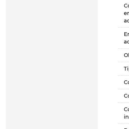
C
e
a
E
a
O
T
C
C
C
i