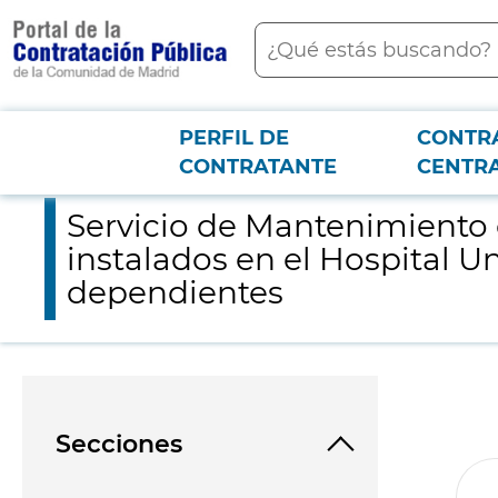
contenido
Buscar
principal
PERFIL DE
CONTR
Menú PCON
2026-3-12
Servicio de Mantenimiento de los Equipos electromedicos de M
CONTRATANTE
CENTR
Servicio de Mantenimiento 
instalados en el Hospital Un
dependientes
Secciones