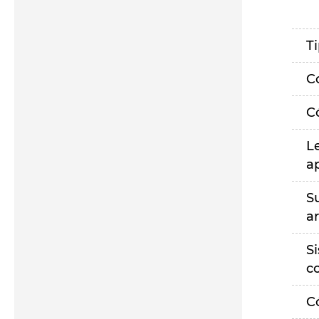
T
C
C
L
a
S
a
S
c
C