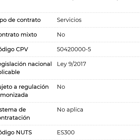
ipo de contrato
Servicios
ontrato mixto
No
ódigo CPV
50420000-5
egislación nacional
Ley 9/2017
plicable
ujeto a regulación
No
rmonizada
istema de
No aplica
ontratación
ódigo NUTS
ES300