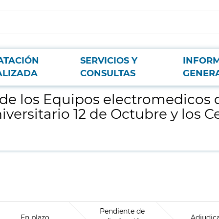
ATACIÓN
SERVICIOS Y
INFOR
edicina Nuclear instalados en el Hospital Universitario 12 de Octubre y los 
ALIZADA
CONSULTAS
GENER
de los Equipos electromedicos 
iversitario 12 de Octubre y los 
Pendiente de
En plazo
Adjudic