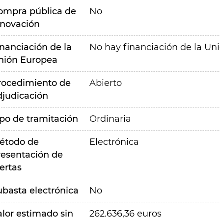
ompra pública de
No
nnovación
inanciación de la
No hay financiación de la Un
nión Europea
rocedimiento de
Abierto
djudicación
ipo de tramitación
Ordinaria
étodo de
Electrónica
resentación de
ertas
ubasta electrónica
No
alor estimado sin
262.636,36 euros