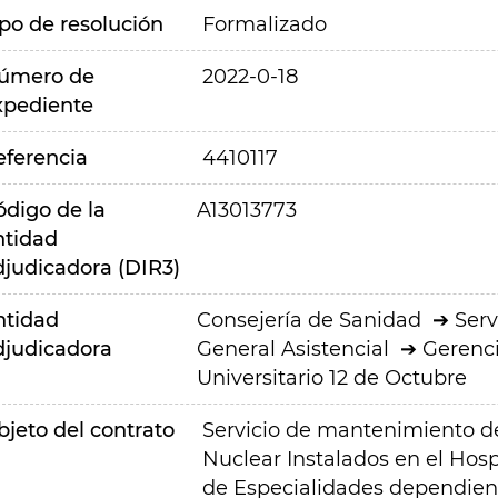
ipo de resolución
Formalizado
úmero de
2022-0-18
xpediente
eferencia
4410117
ódigo de la
A13013773
ntidad
djudicadora (DIR3)
ntidad
Consejería de Sanidad
Serv
djudicadora
General Asistencial
Gerenci
Universitario 12 de Octubre
bjeto del contrato
Servicio de mantenimiento d
Nuclear Instalados en el Hosp
de Especialidades dependien