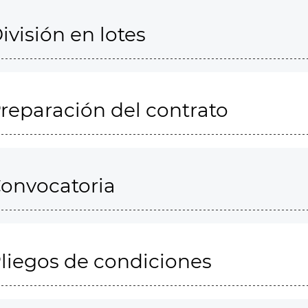
ivisión en lotes
reparación del contrato
onvocatoria
liegos de condiciones