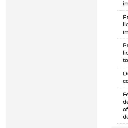
i
P
li
i
P
li
to
D
c
F
d
of
d