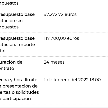
mpuestos
resupuesto base
97.272,72 euros
citación sin
mpuestos
resupuesto base
117.700,00 euros
citación. Importe
tal
uración del
24 meses
ontrato
echa y hora límite
1 de febrero del 2022 18:00
e presentación de
ertas o solicitudes
e participación