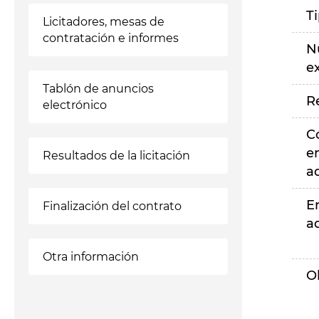
T
Licitadores, mesas de
contratación e informes
N
e
Tablón de anuncios
R
electrónico
C
e
Resultados de la licitación
a
E
Finalización del contrato
a
Otra información
O