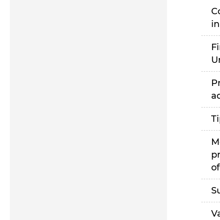
C
i
F
U
P
a
T
M
p
of
S
V