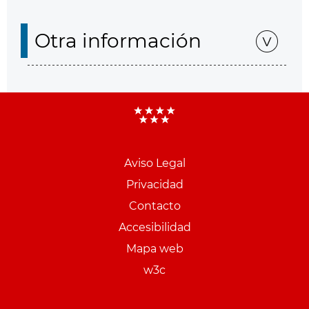
Otra información
Aviso Legal
Menu
Privacidad
pie
Contacto
PCON
Accesibilidad
Mapa web
w3c