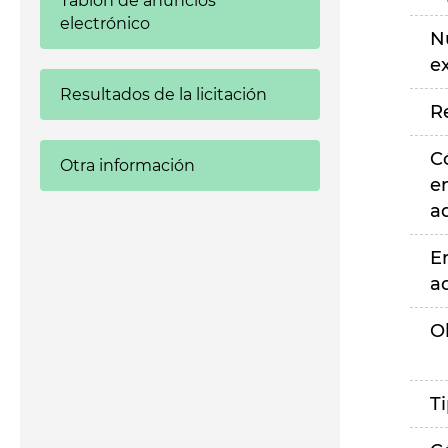
Tablón de anuncios
electrónico
N
e
Resultados de la licitación
R
C
Otra información
e
a
E
a
O
T