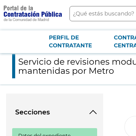
contenido
Buscar
principal
PERFIL DE
CONTR
Menú PCON
2026-3-12
Servicio de revisiones modulares y limpieza de fosos en esca
CONTRATANTE
CENTR
Servicio de revisiones modu
mantenidas por Metro
Secciones
Datos del expediente