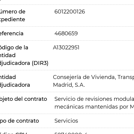
úmero de
6012200126
xpediente
eferencia
4680659
ódigo de la
A13022951
ntidad
djudicadora (DIR3)
ntidad
Consejería de Vivienda, Transp
djudicadora
Madrid, S.A.
bjeto del contrato
Servicio de revisiones modula
mecánicas mantenidas por M
ipo de contrato
Servicios