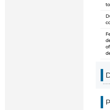
to
D
c
F
d
of
d
D
P