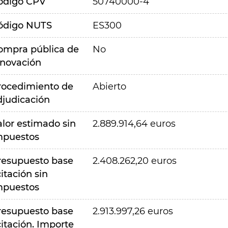
ódigo CPV
50740000-4
ódigo NUTS
ES300
ompra pública de
No
nnovación
rocedimiento de
Abierto
djudicación
alor estimado sin
2.889.914,64 euros
mpuestos
resupuesto base
2.408.262,20 euros
citación sin
mpuestos
resupuesto base
2.913.997,26 euros
citación. Importe