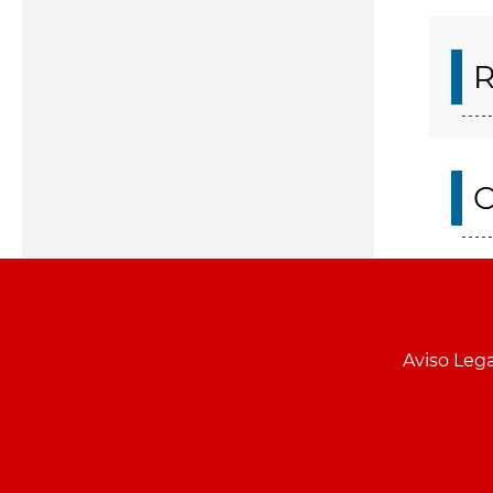
R
O
Aviso Lega
Menu
pie
PCON