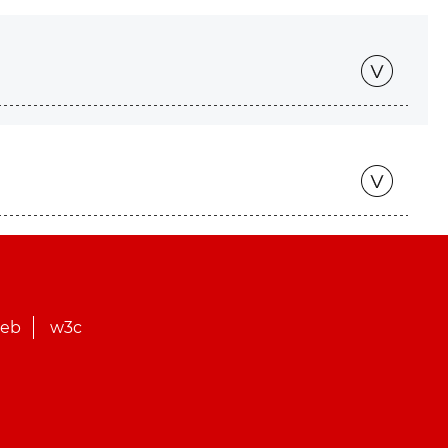
web
w3c