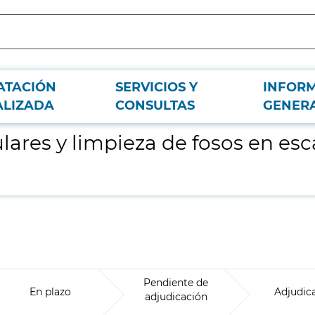
ATACIÓN
SERVICIOS Y
INFOR
leras mecánicas mantenidas por Metro
ALIZADA
CONSULTAS
GENER
lares y limpieza de fosos en es
Pendiente de
En plazo
Adjudic
adjudicación