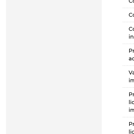
C
C
C
i
P
a
V
i
P
li
i
P
li