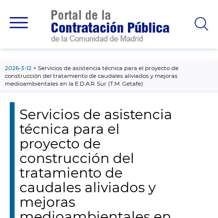
contenido
principal
2026-3-12
Servicios de asistencia técnica para el proyecto de
construcción del tratamiento de caudales aliviados y mejoras
medioambientales en la E.D.A.R. Sur (T.M. Getafe)
Servicios de asistencia
técnica para el
proyecto de
construcción del
tratamiento de
caudales aliviados y
mejoras
medioambientales en