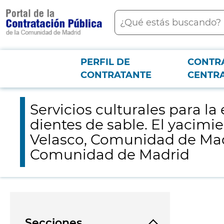
contenido
Buscar
principal
PERFIL DE
CONTR
Menú PCON
2026-3-12
Servicios culturales para la ejecución del montaje de la expos
CONTRATANTE
CENTR
Arqueológico Regional de la Comunidad de Madrid
Servicios culturales para l
dientes de sable. El yacimi
Velasco, Comunidad de Madr
Comunidad de Madrid
Secciones