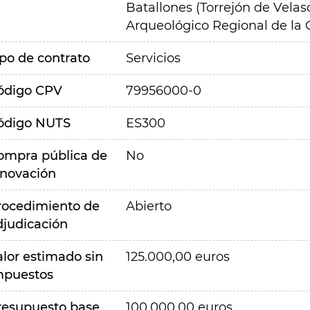
Batallones (Torrejón de Vela
Arqueológico Regional de la
ipo de contrato
Servicios
ódigo CPV
79956000-0
ódigo NUTS
ES300
ompra pública de
No
nnovación
rocedimiento de
Abierto
djudicación
alor estimado sin
125.000,00 euros
mpuestos
resupuesto base
100.000,00 euros