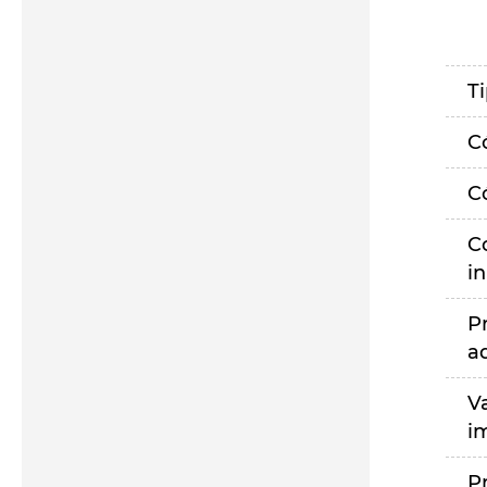
T
C
C
C
i
P
a
V
i
P