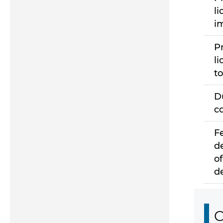
li
i
P
li
to
D
c
F
d
of
d
C