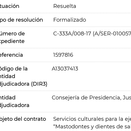
ituación
Resuelta
ipo de resolución
Formalizado
úmero de
C-333A/008-17 (A/SER-010057
xpediente
eferencia
1597816
ódigo de la
A13037413
ntidad
djudicadora (DIR3)
ntidad
Consejería de Presidencia, Jus
djudicadora
bjeto del contrato
Servicios culturales para la 
“Mastodontes y dientes de sa