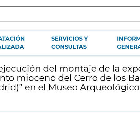
ATACIÓN
SERVICIOS Y
INFOR
ición “Mastodontes y dientes de sable. El yacimiento mioceno del Cerro de lo
ALIZADA
CONSULTAS
GENER
a ejecución del montaje de la ex
ento mioceno del Cerro de los Ba
id)” en el Museo Arqueológico 