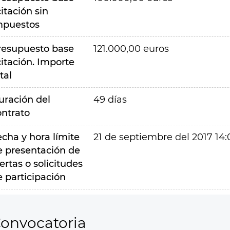
citación sin
mpuestos
resupuesto base
121.000,00 euros
citación. Importe
tal
uración del
49 días
ontrato
echa y hora límite
21 de septiembre del 2017 14:
e presentación de
ertas o solicitudes
e participación
onvocatoria