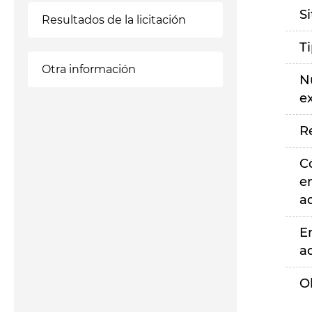
S
Resultados de la licitación
T
Otra información
N
e
R
C
e
a
E
a
O