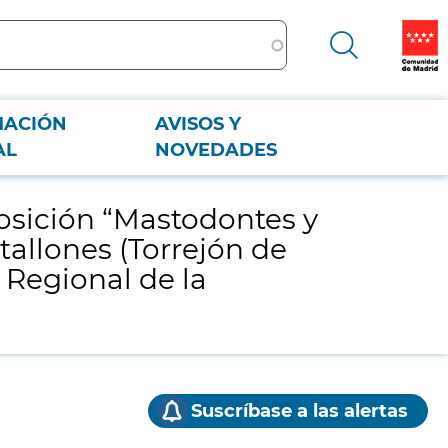
MACIÓN
AVISOS Y
s Batallones (Torrejón de Velasco, Comunidad de Madrid)” en el Museo
AL
NOVEDADES
posición “Mastodontes y
tallones (Torrejón de
Regional de la
Suscríbase a las alertas