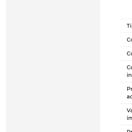
T
C
C
C
i
P
a
V
i