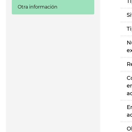
T
Otra información
S
T
N
e
R
C
e
a
E
a
O