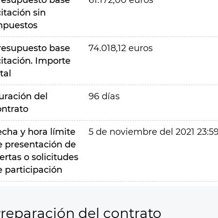
resupuesto base
61.172,00 euros
citación sin
mpuestos
resupuesto base
74.018,12 euros
citación. Importe
tal
uración del
96 días
ontrato
echa y hora límite
5 de noviembre del 2021 23:5
e presentación de
ertas o solicitudes
e participación
reparación del contrato