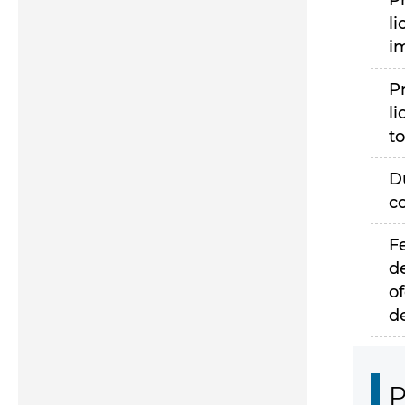
P
li
i
P
li
to
D
c
F
d
of
d
P