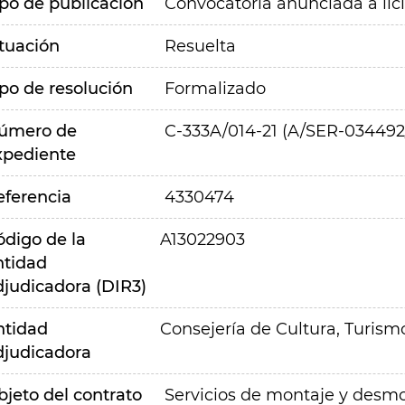
ipo de publicación
Convocatoria anunciada a lic
ituación
Resuelta
ipo de resolución
Formalizado
úmero de
C-333A/014-21 (A/SER-034492
xpediente
eferencia
4330474
ódigo de la
A13022903
ntidad
djudicadora (DIR3)
ntidad
Consejería de Cultura, Turism
djudicadora
bjeto del contrato
Servicios de montaje y desmon