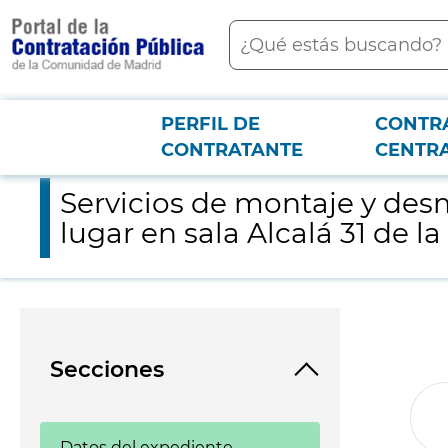
contenido
Buscar
principal
PERFIL DE
CONTR
Menú PCON
2026-3-12
Servicios de montaje y desmontaje de la exposición “la Ribot P
CONTRATANTE
CENTR
Servicios de montaje y desm
lugar en sala Alcalá 31 de 
Secciones
Datos del expediente