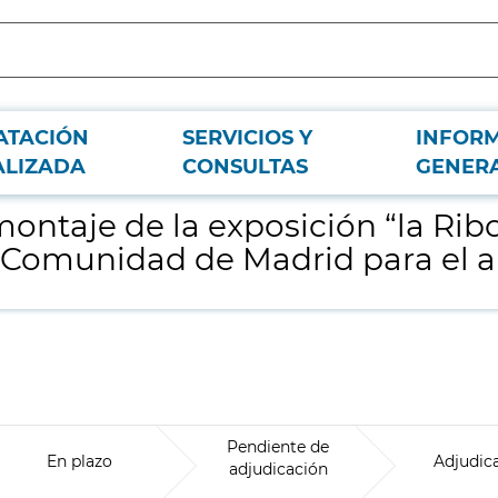
ATACIÓN
SERVICIOS Y
INFOR
laylist” que tendrá lugar en sala Alcalá 31 de la Comunidad de Madrid para el
ALIZADA
CONSULTAS
GENER
ontaje de la exposición “la Ribo
la Comunidad de Madrid para el 
Pendiente de
En plazo
Adjudic
adjudicación