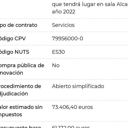
que tendrá lugar en sala Alc
año 2022
ipo de contrato
Servicios
ódigo CPV
79956000-0
ódigo NUTS
ES30
ompra pública de
No
nnovación
rocedimiento de
Abierto simplificado
djudicación
alor estimado sin
73.406,40 euros
mpuestos