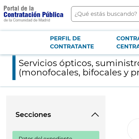
contenido
Buscar
principal
PERFIL DE
CONTR
Menú PCON
2026-3-12
Servicios ópticos, suministro y reparación de gafas de protec
CONTRATANTE
CENTR
Servicios ópticos, suminist
(monofocales, bifocales y p
Secciones
Datos del expediente