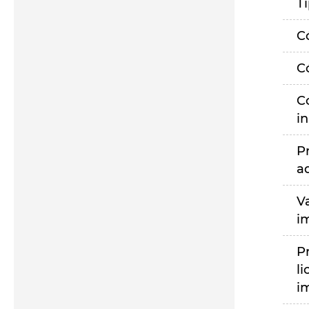
T
C
C
C
i
P
a
V
i
P
li
i