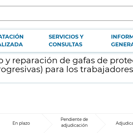
ATACIÓN
SERVICIOS Y
INFOR
ción graduadas (monofocales, bifocales y progresivas) para los trabajadores 
ALIZADA
CONSULTAS
GENER
ro y reparación de gafas de pro
rogresivas) para los trabajador
Pendiente de
En plazo
Adjudic
adjudicación