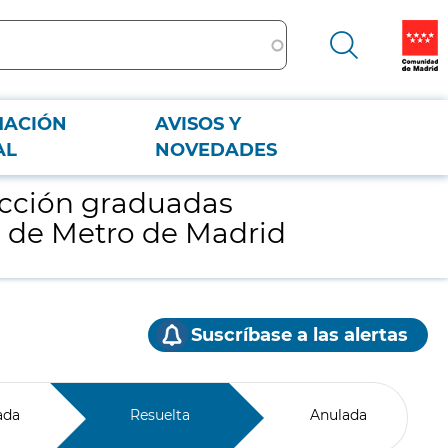
MACIÓN
AVISOS Y
de Metro de Madrid
AL
NOVEDADES
tección graduadas
es de Metro de Madrid
Suscríbase a las alertas
ada
Resuelta
Anulada