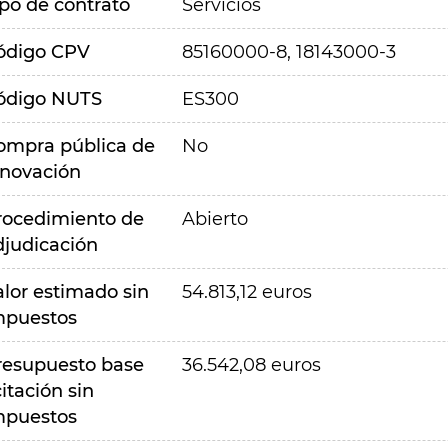
ipo de contrato
Servicios
ódigo CPV
85160000-8, 18143000-3
ódigo NUTS
ES300
ompra pública de
No
nnovación
rocedimiento de
Abierto
djudicación
alor estimado sin
54.813,12 euros
mpuestos
resupuesto base
36.542,08 euros
citación sin
mpuestos