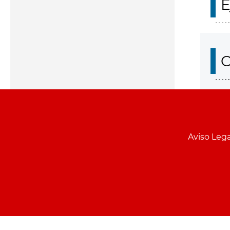
E
O
Aviso Lega
Menu
pie
PCON