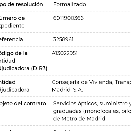
ipo de resolución
Formalizado
úmero de
6011900366
xpediente
eferencia
3258961
ódigo de la
A13022951
ntidad
djudicadora (DIR3)
ntidad
Consejería de Vivienda, Transp
djudicadora
Madrid, S.A.
bjeto del contrato
Servicios ópticos, suministro
graduadas (monofocales, bifoc
de Metro de Madrid