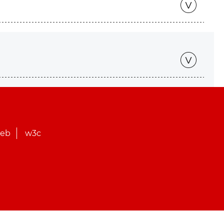
web
w3c