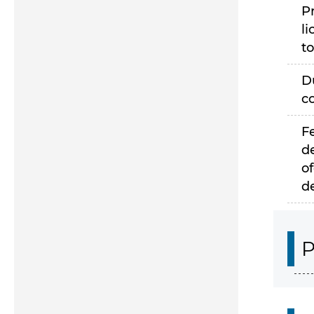
P
li
to
D
c
F
d
of
d
P