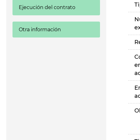
T
Ejecución del contrato
N
e
Otra información
R
C
e
a
E
a
O