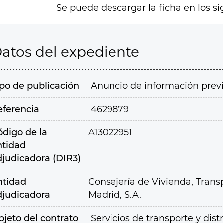
Se puede descargar la ficha en los si
atos del expediente
ipo de publicación
Anuncio de información prev
eferencia
4629879
ódigo de la
A13022951
ntidad
djudicadora (DIR3)
ntidad
Consejería de Vivienda, Transp
djudicadora
Madrid, S.A.
bjeto del contrato
Servicios de transporte y dis