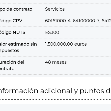
ipo de contrato
Servicios
ódigo CPV
60161000-4, 64100000-7, 641
ódigo NUTS
ES300
alor estimado sin
1.500.000,00 euros
mpuestos
uración del
48 meses
ontrato
nformación adicional y puntos 