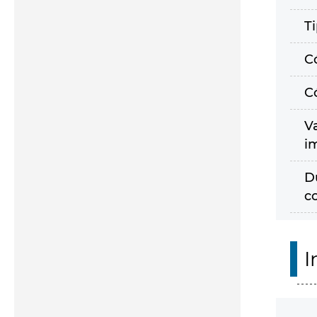
T
C
C
V
i
D
c
I