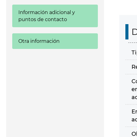
Información adicional y
puntos de contacto
D
Otra información
T
R
C
e
a
E
a
O