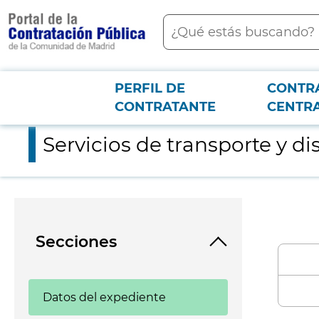
contenido
Buscar
principal
PERFIL DE
CONTR
Menú PCON
2026-3-12
Servicios de transporte y distribución de correspondencia y m
CONTRATANTE
CENTR
Servicios de transporte y d
Secciones
Datos del expediente