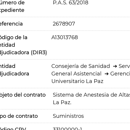
úmero de
P.A.S. 63/2018
xpediente
eferencia
2678907
ódigo de la
A13013768
ntidad
djudicadora (DIR3)
ntidad
Consejería de Sanidad
Serv
djudicadora
General Asistencial
Gerenci
Universitario La Paz
bjeto del contrato
Sistema de Anestesia de Altas
La Paz.
ipo de contrato
Suministros
ódigo CPV
33100000-1