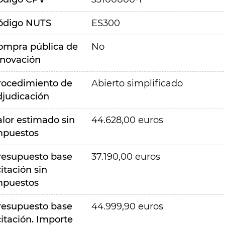
ódigo NUTS
ES300
ompra pública de
No
nnovación
rocedimiento de
Abierto simplificado
djudicación
alor estimado sin
44.628,00 euros
mpuestos
resupuesto base
37.190,00 euros
citación sin
mpuestos
resupuesto base
44.999,90 euros
citación. Importe