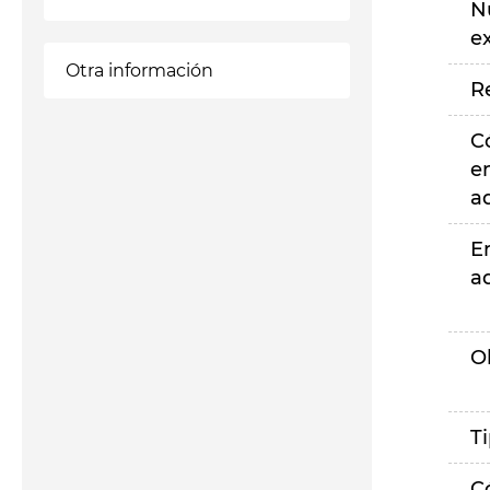
N
e
Otra información
R
C
e
a
E
a
O
T
C