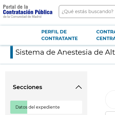
contenido
Buscar
principal
PERFIL DE
CONTR
Menú PCON
2026-3-12
Sistema de Anestesia de Altas Prestaciones para el Hospital Un
CONTRATANTE
CENTR
Sistema de Anestesia de Alt
Secciones
Datos del expediente