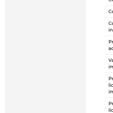
C
C
i
P
a
V
i
P
li
i
P
li