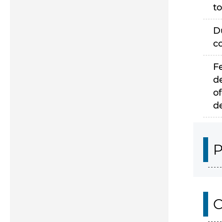
to
D
c
F
d
of
d
P
C