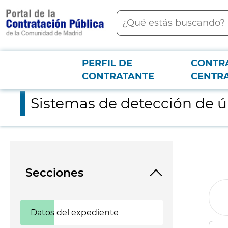
contenido
Buscar
principal
PERFIL DE
CONTR
Menú PCON
2026-3-12
Sistemas de detección de úlceras por presión para el Hospital 
CONTRATANTE
CENTR
Sistemas de detección de úl
Secciones
Datos del expediente