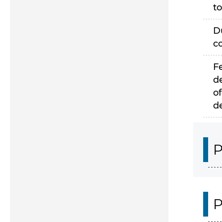
to
D
c
F
d
of
d
P
P