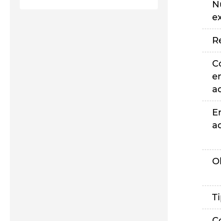
N
e
R
C
e
a
E
a
O
T
C