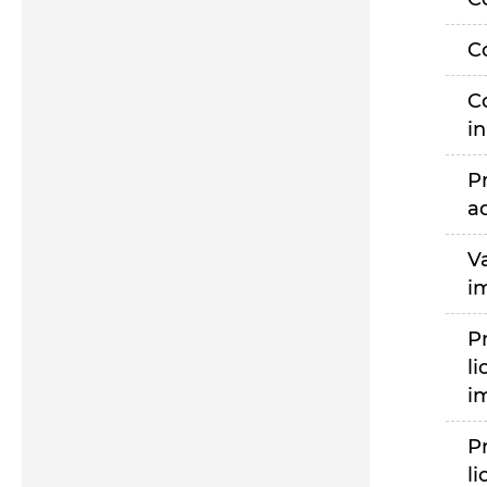
C
C
i
P
a
V
i
P
li
i
P
li