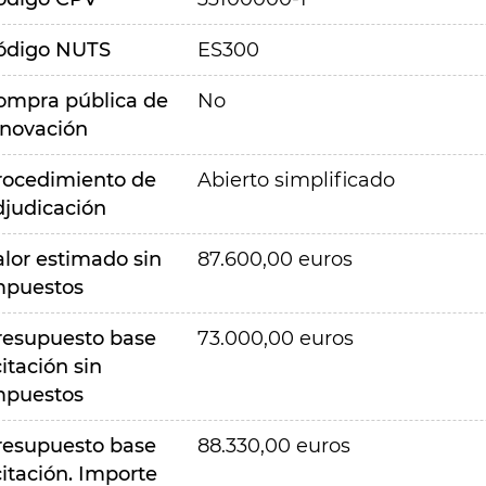
ódigo NUTS
ES300
ompra pública de
No
nnovación
rocedimiento de
Abierto simplificado
djudicación
alor estimado sin
87.600,00 euros
mpuestos
resupuesto base
73.000,00 euros
citación sin
mpuestos
resupuesto base
88.330,00 euros
citación. Importe