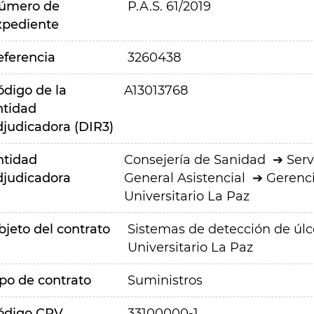
úmero de
P.A.S. 61/2019
xpediente
eferencia
3260438
ódigo de la
A13013768
ntidad
djudicadora (DIR3)
ntidad
Consejería de Sanidad
Serv
djudicadora
General Asistencial
Gerenci
Universitario La Paz
bjeto del contrato
Sistemas de detección de úlce
Universitario La Paz
ipo de contrato
Suministros
ódigo CPV
33100000-1