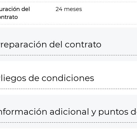
uración del
24 meses
ontrato
reparación del contrato
liegos de condiciones
nformación adicional y puntos 