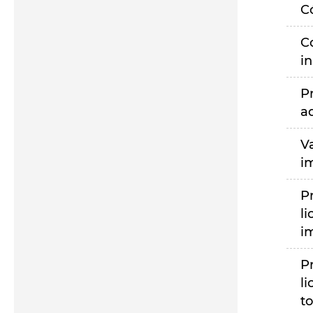
C
C
i
P
a
V
i
P
li
i
P
li
to