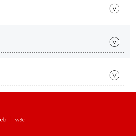
web
w3c