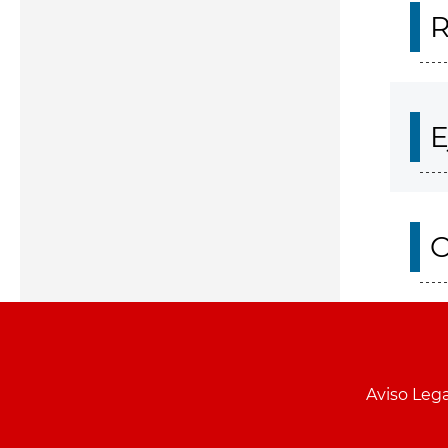
R
E
O
Aviso Lega
Menu
pie