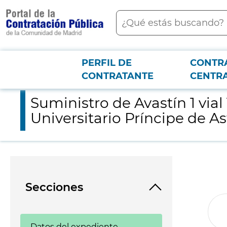
contenido
Buscar
principal
PERFIL DE
CONTR
Menú PCON
2026-3-12
Suministro de Avastín 1 vial 100mg y Avastín 1 vial 400mg con d
CONTRATANTE
CENTR
Suministro de Avastín 1 via
Universitario Príncipe de As
Secciones
Datos del expediente