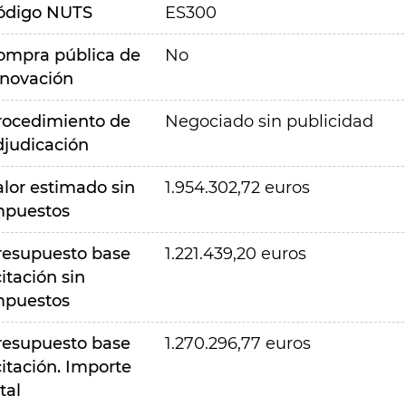
ódigo NUTS
ES300
ompra pública de
No
nnovación
rocedimiento de
Negociado sin publicidad
djudicación
alor estimado sin
1.954.302,72 euros
mpuestos
resupuesto base
1.221.439,20 euros
citación sin
mpuestos
resupuesto base
1.270.296,77 euros
citación. Importe
tal