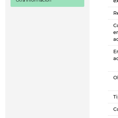
Otra información
e
R
C
e
a
E
a
O
T
C