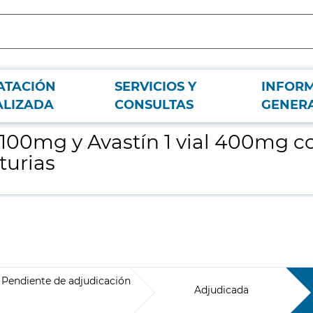
ATACIÓN
SERVICIOS Y
INFOR
estino al Hospital Universitario Príncipe de Asturias
ALIZADA
CONSULTAS
GENER
l 100mg y Avastín 1 vial 400mg c
turias
Pendiente de adjudicación
Adjudicada