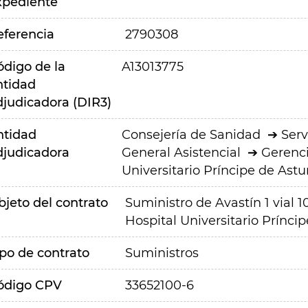
xpediente
eferencia
2790308
ódigo de la
A13013775
ntidad
djudicadora (DIR3)
ntidad
Consejería de Sanidad
Serv
djudicadora
General Asistencial
Gerenci
Universitario Príncipe de Astu
bjeto del contrato
Suministro de Avastín 1 vial 
Hospital Universitario Príncip
ipo de contrato
Suministros
ódigo CPV
33652100-6