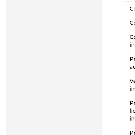
C
C
C
i
P
a
V
i
P
li
i
P