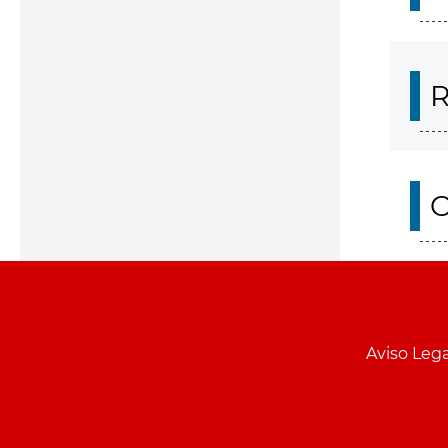
R
O
Aviso Lega
Menu
pie
PCON