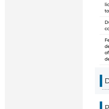
li
to
D
c
F
d
of
d
D
P