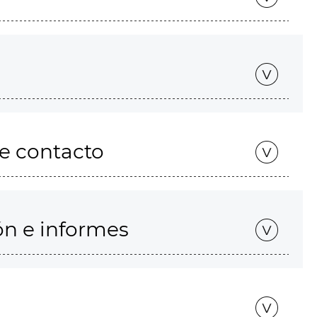
de contacto
ón e informes