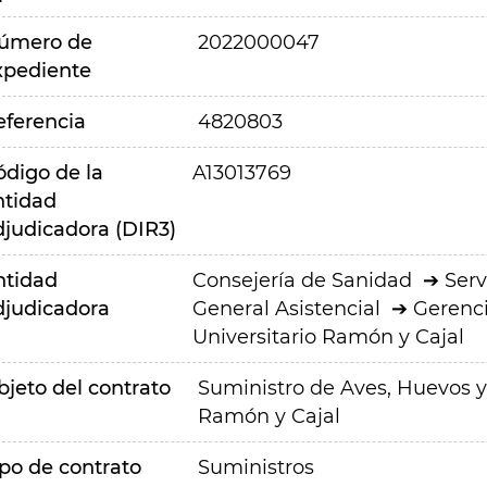
úmero de
2022000047
xpediente
eferencia
4820803
ódigo de la
A13013769
ntidad
djudicadora (DIR3)
ntidad
Consejería de Sanidad
Serv
djudicadora
General Asistencial
Gerenci
Universitario Ramón y Cajal
bjeto del contrato
Suministro de Aves, Huevos y
Ramón y Cajal
ipo de contrato
Suministros