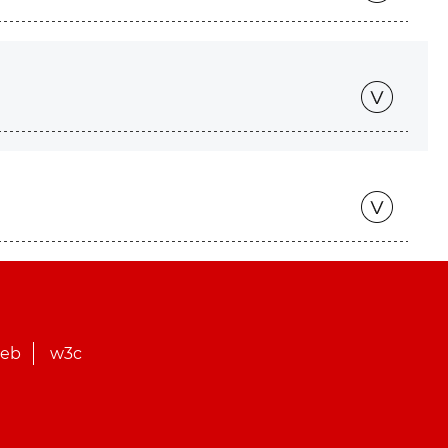
web
w3c