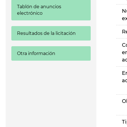
Tablón de anuncios
N
electrónico
e
R
Resultados de la licitación
C
e
Otra información
a
E
a
O
T