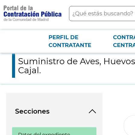
contenido
Buscar
principal
PERFIL DE
CONTR
Menú PCON
2026-3-12
Suministro de Aves, Huevos y Ovoproductos en el Hospital Univ
CONTRATANTE
CENTR
Suministro de Aves, Huevos
Cajal.
Secciones
Datos del expediente