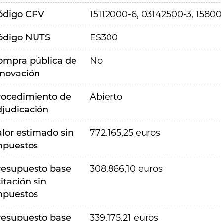
ódigo CPV
15112000-6, 03142500-3, 1580
ódigo NUTS
ES300
ompra pública de
No
nnovación
rocedimiento de
Abierto
djudicación
alor estimado sin
772.165,25 euros
mpuestos
resupuesto base
308.866,10 euros
citación sin
mpuestos
resupuesto base
339.175,21 euros