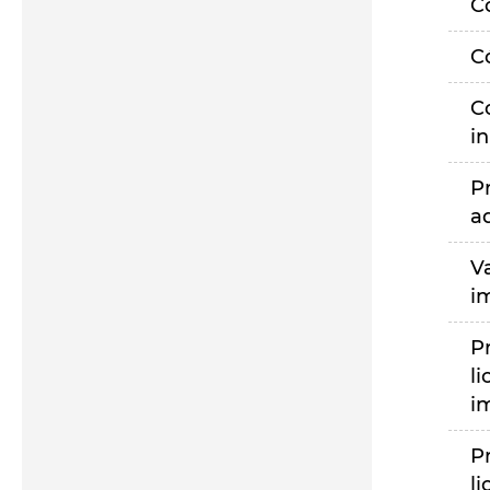
C
C
C
i
P
a
V
i
P
li
i
P
li