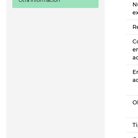
Otra información
N
e
R
C
e
a
E
a
O
T