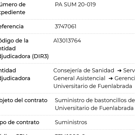
úmero de
PA SUM 20-019
xpediente
eferencia
3747061
ódigo de la
A13013764
ntidad
djudicadora (DIR3)
ntidad
Consejería de Sanidad
Serv
djudicadora
General Asistencial
Gerenci
Universitario de Fuenlabrada
bjeto del contrato
Suministro de bastoncillos de
Universitario de Fuenlabrada
ipo de contrato
Suministros