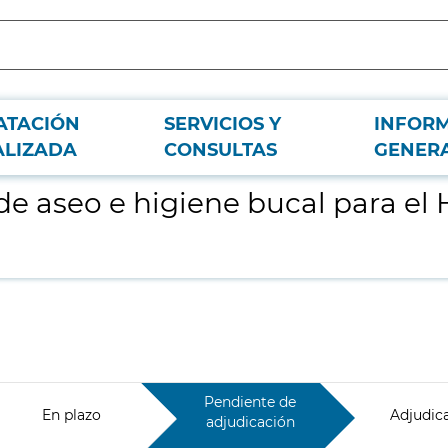
ATACIÓN
SERVICIOS Y
INFOR
spital Universitario de Fuenlabrada
ALIZADA
CONSULTAS
GENER
de aseo e higiene bucal para el 
Pendiente de
En plazo
Adjudic
adjudicación