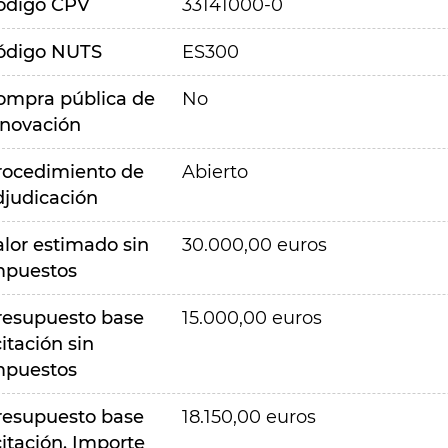
ódigo CPV
33141000-0
ódigo NUTS
ES300
ompra pública de
No
nnovación
rocedimiento de
Abierto
djudicación
alor estimado sin
30.000,00 euros
mpuestos
resupuesto base
15.000,00 euros
citación sin
mpuestos
resupuesto base
18.150,00 euros
citación. Importe