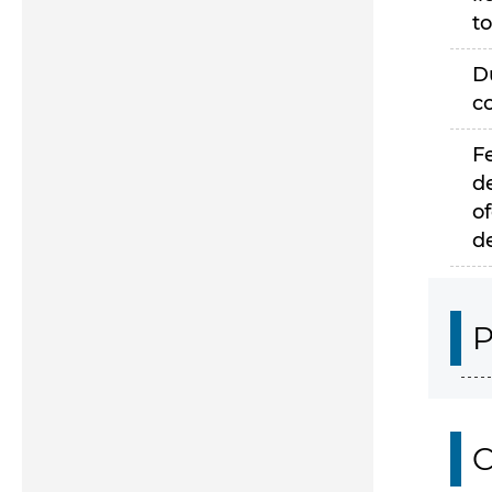
to
D
c
F
d
of
d
P
C