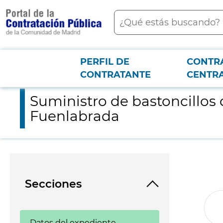
contenido
Buscar
principal
PERFIL DE
CONTR
Menú PCON
2026-3-12
Suministro de bastoncillos de aseo e higiene bucal para el Ho
CONTRATANTE
CENTR
Suministro de bastoncillos 
Fuenlabrada
Secciones
Datos del expediente