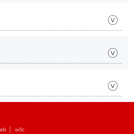
web
w3c