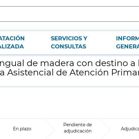
ATACIÓN
SERVICIOS Y
INFOR
 Centros de Salud dependientes de la Gerencia Asistencial de Atención Prima
ALIZADA
CONSULTAS
GENER
ingual de madera con destino a 
a Asistencial de Atención Prima
Pendiente de
En plazo
Adjudic
adjudicación