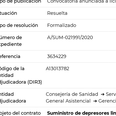
ipo de publicación
Convocatoria anunciada a lic
ituación
Resuelta
ipo de resolución
Formalizado
úmero de
A/SUM-021991/2020
xpediente
eferencia
3634229
ódigo de la
A13013782
ntidad
djudicadora (DIR3)
ntidad
Consejería de Sanidad
Serv
djudicadora
General Asistencial
Gerenci
bjeto del contrato
Suministro de depresores li