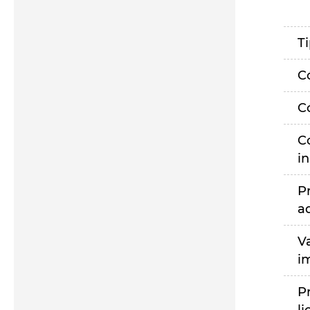
T
C
C
C
i
P
a
V
i
P