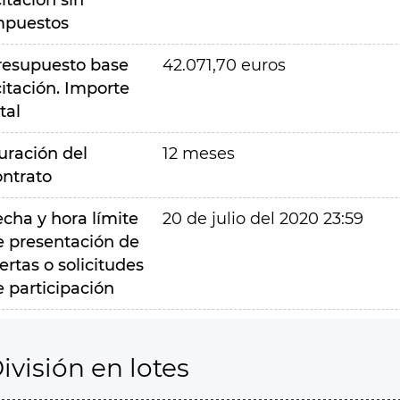
citación sin
mpuestos
resupuesto base
42.071,70 euros
citación. Importe
tal
uración del
12 meses
ontrato
echa y hora límite
20 de julio del 2020 23:59
e presentación de
ertas o solicitudes
e participación
ivisión en lotes