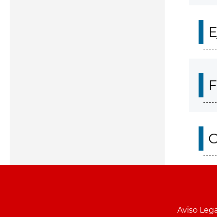
E
F
O
Aviso Lega