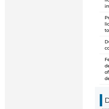
li
i
P
li
to
D
c
F
d
of
d
D