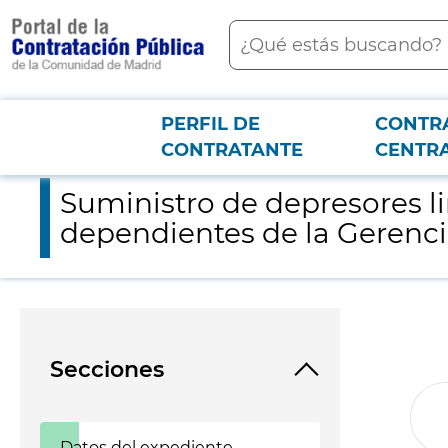
contenido
Buscar
principal
PERFIL DE
CONTR
Menú PCON
2026-3-12
Suministro de depresores lingual de madera con destino a los
CONTRATANTE
CENTR
Suministro de depresores l
dependientes de la Gerenci
Secciones
Datos del expediente