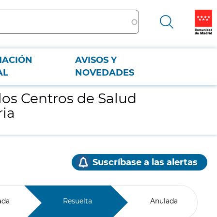
MACIÓN
AVISOS Y
ria
AL
NOVEDADES
los Centros de Salud
ria
Suscríbase a las alertas
ada
Resuelta
Anulada