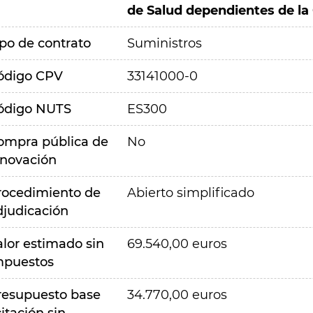
de Salud dependientes de la
ipo de contrato
Suministros
ódigo CPV
33141000-0
ódigo NUTS
ES300
ompra pública de
No
nnovación
rocedimiento de
Abierto simplificado
djudicación
alor estimado sin
69.540,00 euros
mpuestos
resupuesto base
34.770,00 euros