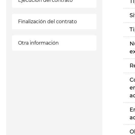
Ejecución del contrato
T
S
Finalización del contrato
T
Otra información
N
e
R
C
e
a
E
a
O