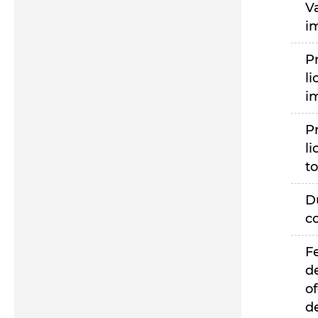
V
i
P
li
i
P
li
to
D
c
F
d
of
d