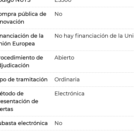
ódigo NUTS
ES300
ompra pública de
No
nnovación
inanciación de la
No hay financiación de la Un
nión Europea
rocedimiento de
Abierto
djudicación
ipo de tramitación
Ordinaria
étodo de
Electrónica
resentación de
ertas
ubasta electrónica
No