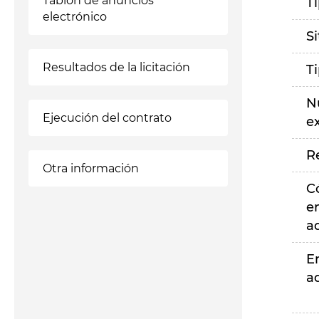
Tablón de anuncios
T
electrónico
S
Resultados de la licitación
T
N
Ejecución del contrato
e
R
Otra información
C
e
a
E
a