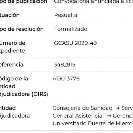
ipo de publicación
Convocatoria anunciada a lic
ituación
Resuelta
ipo de resolución
Formalizado
úmero de
GCASU 2020-49
xpediente
eferencia
3482815
ódigo de la
A13013776
ntidad
djudicadora (DIR3)
ntidad
Consejería de Sanidad
Serv
djudicadora
General Asistencial
Gerenci
Universitario Puerta de Hier