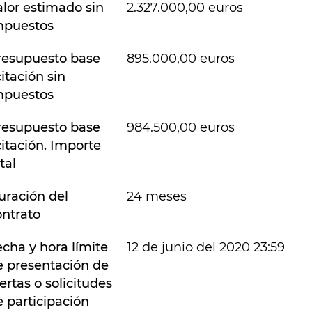
alor estimado sin
2.327.000,00 euros
mpuestos
resupuesto base
895.000,00 euros
citación sin
mpuestos
resupuesto base
984.500,00 euros
citación. Importe
tal
uración del
24 meses
ontrato
echa y hora límite
12 de junio del 2020 23:59
e presentación de
ertas o solicitudes
e participación