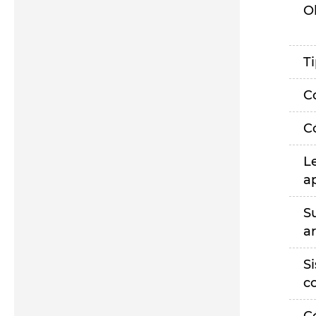
O
T
C
C
L
a
S
a
S
c