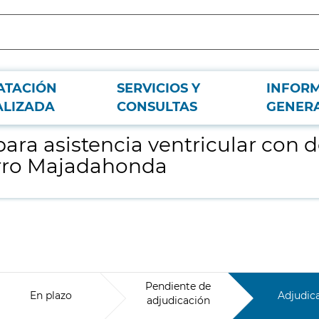
ATACIÓN
SERVICIOS Y
INFOR
stino al Hospital Universitario Puerta de Hierro Majadahonda
ALIZADA
CONSULTAS
GENER
ara asistencia ventricular con d
erro Majadahonda
Pendiente de
En plazo
Adjudic
adjudicación