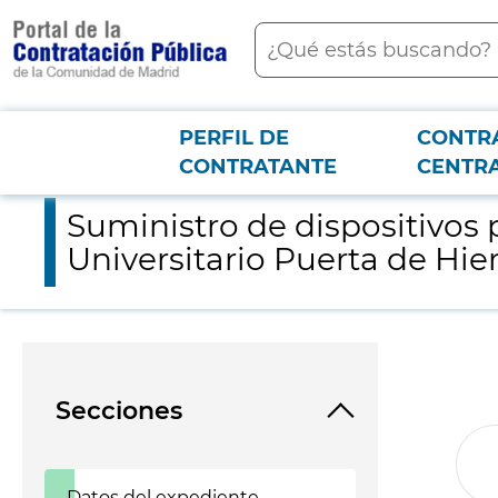
contenido
Buscar
principal
PERFIL DE
CONTR
Menú PCON
2026-3-12
Suministro de dispositivos para asistencia ventricular con de
CONTRATANTE
CENTR
Suministro de dispositivos p
Universitario Puerta de Hi
Secciones
Datos del expediente