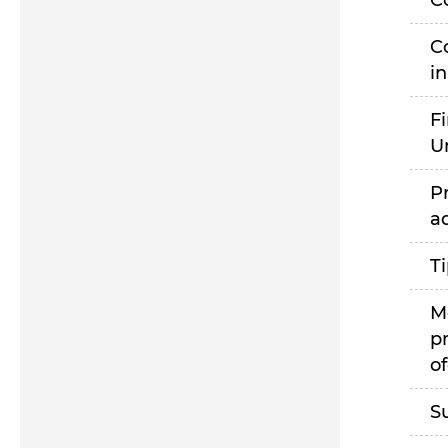
C
C
i
F
U
P
a
T
M
p
of
S