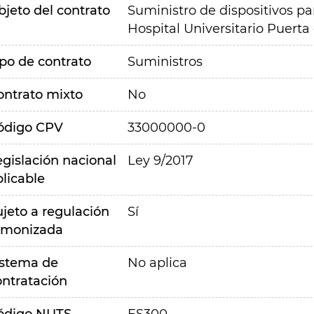
bjeto del contrato
Suministro de dispositivos par
Hospital Universitario Puert
ipo de contrato
Suministros
ontrato mixto
No
ódigo CPV
33000000-0
egislación nacional
Ley 9/2017
plicable
ujeto a regulación
Sí
rmonizada
istema de
No aplica
ontratación